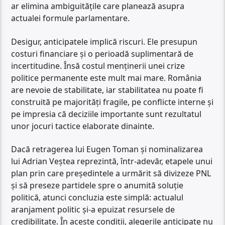
ar elimina ambiguitățile care planează asupra
actualei formule parlamentare.
Desigur, anticipatele implică riscuri. Ele presupun
costuri financiare și o perioadă suplimentară de
incertitudine. Însă costul menținerii unei crize
politice permanente este mult mai mare. România
are nevoie de stabilitate, iar stabilitatea nu poate fi
construită pe majorități fragile, pe conflicte interne și
pe impresia că deciziile importante sunt rezultatul
unor jocuri tactice elaborate dinainte.
Dacă retragerea lui Eugen Toman și nominalizarea
lui Adrian Veștea reprezintă, într-adevăr, etapele unui
plan prin care președintele a urmărit să divizeze PNL
și să preseze partidele spre o anumită soluție
politică, atunci concluzia este simplă: actualul
aranjament politic și-a epuizat resursele de
credibilitate. În aceste condiții, alegerile anticipate nu