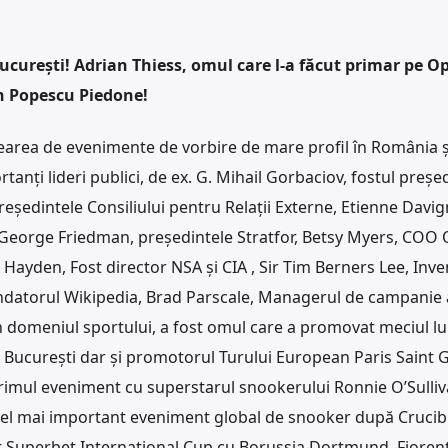
ucurești! Adrian Thiess, omul care l-a făcut primar pe O
n Popescu Piedone!
rearea de evenimente de vorbire de mare profil în România ș
tanți lideri publici, de ex. G. Mihail Gorbaciov, fostul președ
reședintele Consiliului pentru Relații Externe, Etienne Davi
 George Friedman, președintele Stratfor, Betsy Myers, CO
Hayden, Fost director NSA și CIA , Sir Tim Berners Lee, Inve
datorul Wikipedia, Brad Parscale, Managerul de campanie 
În domeniul sportului, a fost omul care a promovat meciul lu
București dar și promotorul Turului European Paris Saint 
primul eveniment cu superstarul snookerului Ronnie O’Sulliv
 cel mai important eveniment global de snooker după Crucib
t Superbet International Cup cu Borussia Dortmund, Fiorent