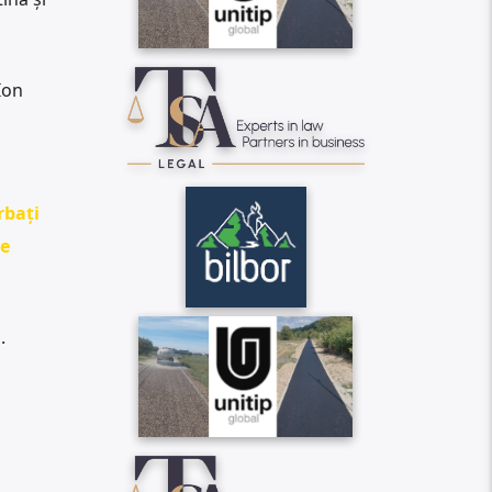
Ion
rbați
de
.