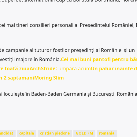
cei mai tineri consilieri personali ai Președintelui României, 
 de campanie ai tuturor foștilor președinți ai României și un
nvestiții majore în România.
Cei mai buni pantofi pentru bă
re toată ziua
ArchStride
Cumpără acum
Un pahar inainte 
 in 2 saptamani
Moring Slim
i locuiește în Baden-Baden Germania și București, România
andidat
capitala
cristian piedone
GOLD FM
romania