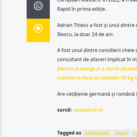
Rapid în prima ediție.
Adrian Thiess a fost și unul dintre 
Iliescu, la doar 24 de ani.
A fost unul dintre consilierii cheie
consultant de afaceri implicat în i
pentru a merge și a sta în picioa
culcare te face sa slabesti 16 kg
Are cetățenie germană și română ș
sursă:
comisarul.ro
Tagged as
adrian thiess
alegeri
c