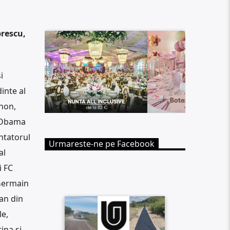
prescu,
i
inte al
gnon,
O Obama
ntatorul
Urmareste-ne pe Facebook
al
i FC
Germain
an din
le,
ina și