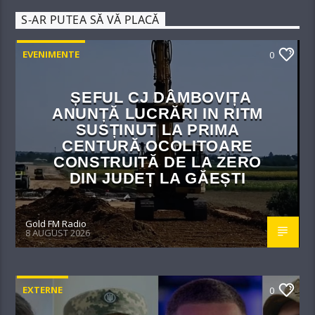
S-AR PUTEA SĂ VĂ PLACĂ
EVENIMENTE
0
ȘEFUL CJ DÂMBOVIȚA
ANUNȚĂ LUCRĂRI IN RITM
SUSȚINUT LA PRIMA
CENTURĂ OCOLITOARE
CONSTRUITĂ DE LA ZERO
DIN JUDEȚ LA GĂEȘTI
Gold FM Radio
8 AUGUST 2026
EXTERNE
0