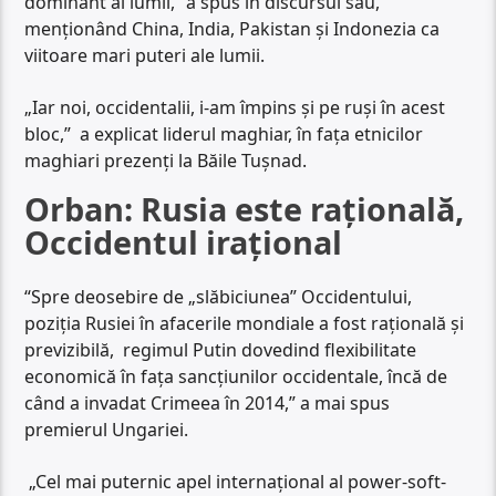
dominant al lumii,” a spus în discursul său,
menţionând China, India, Pakistan şi Indonezia ca
viitoare mari puteri ale lumii.
„Iar noi, occidentalii, i-am împins şi pe ruşi în acest
bloc,” a explicat liderul maghiar, în faţa etnicilor
maghiari prezenţi la Băile Tuşnad.
Orban: Rusia este rațională,
Occidentul irațional
“Spre deosebire de „slăbiciunea” Occidentului,
poziţia Rusiei în afacerile mondiale a fost raţională şi
previzibilă, regimul Putin dovedind flexibilitate
economică în fața sancţiunilor occidentale, încă de
când a invadat Crimeea în 2014,” a mai spus
premierul Ungariei.
„Cel mai puternic apel internaţional al power-soft-