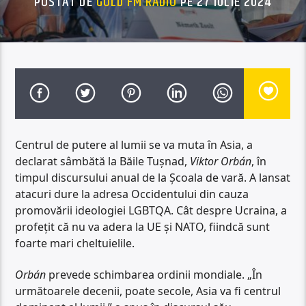
POSTAT DE
GOLD FM RADIO
PE 27 IULIE 2024
Centrul de putere al lumii se va muta în Asia, a
declarat sâmbătă la Băile Tușnad,
Viktor Orbán
, în
timpul discursului anual de la Școala de vară. A lansat
atacuri dure la adresa Occidentului din cauza
promovării ideologiei LGBTQA. Cât despre Ucraina, a
profețit că nu va adera la UE și NATO, fiindcă sunt
foarte mari cheltuielile.
Orbán
prevede schimbarea ordinii mondiale. „În
următoarele decenii, poate secole, Asia va fi centrul