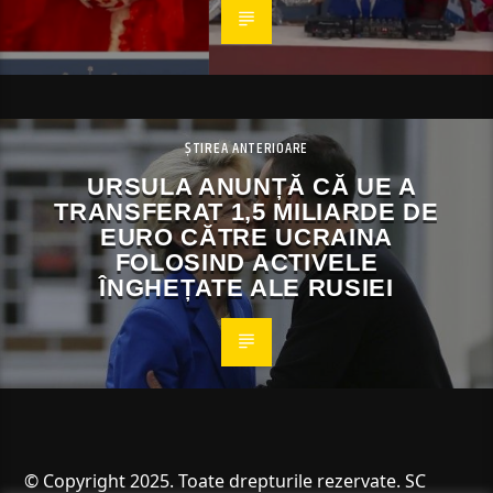
ȘTIREA ANTERIOARE
URSULA ANUNȚĂ CĂ UE A
TRANSFERAT 1,5 MILIARDE DE
EURO CĂTRE UCRAINA
FOLOSIND ACTIVELE
ÎNGHEȚATE ALE RUSIEI
© Copyright 2025. Toate drepturile rezervate. SC