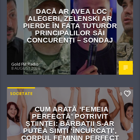
DACĂ AR AVEA LOC
ALEGERI, ZELENSKI AR
PIERDE ÎN FAȚA TUTUROR
PRINCIPALILOR SĂI
CONCURENȚI – SONDAJ
Gold FM Radio
8 AUGUST 2026
SOCIETATE
0
CUM ARATĂ ‘FEMEIA
PERFECTĂ’ POTRIVIT
ȘTIINȚEI: BĂRBAȚII S-AR
PUTEA SIMȚI ‘ÎNCURCAȚI’,
CORPUL FEMININ PERFECT