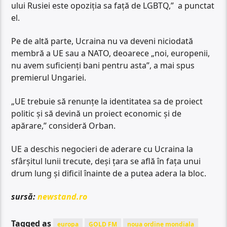
ului Rusiei este opoziţia sa faţă de LGBTQ,” a punctat
el.
Pe de altă parte, Ucraina nu va deveni niciodată
membră a UE sau a NATO, deoarece „noi, europenii,
nu avem suficienţi bani pentru asta”, a mai spus
premierul Ungariei.
„UE trebuie să renunţe la identitatea sa de proiect
politic şi să devină un proiect economic şi de
apărare,” consideră Orban.
UE a deschis negocieri de aderare cu Ucraina la
sfârşitul lunii trecute, deşi ţara se află în faţa unui
drum lung şi dificil înainte de a putea adera la bloc.
sursă:
newstand.ro
Tagged as
europa
GOLD FM
noua ordine mondiala