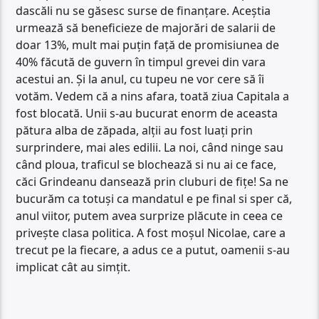
dascăli nu se găsesc surse de finanțare. Aceștia
urmează să beneficieze de majorări de salarii de
doar 13%, mult mai puțin față de promisiunea de
40% făcută de guvern în timpul grevei din vara
acestui an. Și la anul, cu tupeu ne vor cere să îi
votăm. Vedem că a nins afara, toată ziua Capitala a
fost blocată. Unii s-au bucurat enorm de aceasta
pătura alba de zăpada, alții au fost luați prin
surprindere, mai ales edilii. La noi, când ninge sau
când ploua, traficul se blochează si nu ai ce face,
căci Grindeanu dansează prin cluburi de fițe! Sa ne
bucurăm ca totuși ca mandatul e pe final si sper că,
anul viitor, putem avea surprize plăcute in ceea ce
privește clasa politica. A fost moșul Nicolae, care a
trecut pe la fiecare, a adus ce a putut, oamenii s-au
implicat cât au simțit.