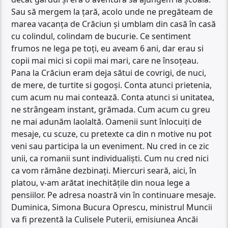
Sau să mergem la țară, acolo unde ne pregăteam de
marea vacanța de Crăciun și umblam din casă în casă
cu colindul, colindam de bucurie. Ce sentiment
frumos ne lega pe toți, eu aveam 6 ani, dar erau si
copii mai mici si copii mai mari, care ne însoțeau.
Pana la Crăciun eram deja sătui de covrigi, de nuci,
de mere, de turtite si gogoși. Conta atunci prietenia,
cum acum nu mai contează. Conta atunci si unitatea,
ne strângeam instant, grămada. Cum acum cu greu
ne mai adunăm laolaltă. Oamenii sunt înlocuiți de
mesaje, cu scuze, cu pretexte ca din n motive nu pot
veni sau participa la un eveniment. Nu cred in ce zic
unii, ca romanii sunt individualiști. Cum nu cred nici
ca vom rămâne dezbinați. Miercuri seară, aici, în
platou, v-am arătat inechitățile din noua lege a
pensiilor. Pe adresa noastră vin în continuare mesaje.
Duminica, Simona Bucura Oprescu, ministrul Muncii
va fi prezentă la Culisele Puterii, emisiunea Ancăi