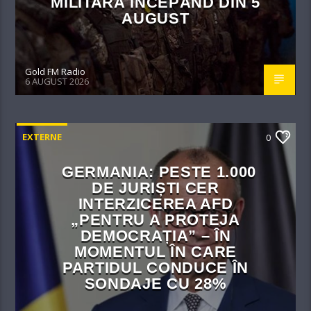
MILITARĂ ÎNCEPÂND DIN 5
AUGUST
Gold FM Radio
6 AUGUST 2026
EXTERNE
0
GERMANIA: PESTE 1.000
DE JURIȘTI CER
INTERZICEREA AFD
„PENTRU A PROTEJA
DEMOCRAȚIA” – ÎN
MOMENTUL ÎN CARE
PARTIDUL CONDUCE ÎN
SONDAJE CU 28%