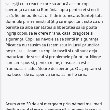
sa ieșiți cu o reacție care sa aducă acelor copii
speranța ca mama România lupta pentru ei si nu ii
lasă, fie timpurile cât or fi de întunecate. Sunteți tata,
domnule prim-ministru! Știți ce important este ca un
părinte să aibă sănătatea si libertatea sa își poată
îngriji copiii, sa le ofere hrana, casa, dragoste si
siguranța. Copii au nevoie sa se simtă in siguranța!
Păcat ca nu reușim sa facem scut in jurul pruncilor
noștri, sa ii lăsam sa copilărească si unii sunt deja
maturizați de stresul si problemele părinților. Ninge
cum am spus si, pentru mine, ninsoarea este
frumoasa si aducătoare de speranța. O așteptam și
ma bucur de ea, sper ca iarna sa ne fie iarna.
Acum vreo 30 de ani mergeam prin nămeți mai mari
decât gardul și era o aventura să ajungem la școala.