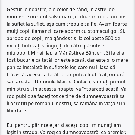
Gesturile noastre, ale celor de rând, in astfel de
momente nu sunt salvatoare, ci doar mici bucurii de
la suflet la suflet, așa cum trebuie sa fie. Avem foarte
mulți copii flamanzi, care adorm cu stomacul gol! Si,
apropo de copii, ma gândesc si la cei peste 500 de
micuți botezați si îngrijiți de către părintele
mitropolit Mihail Jar, la Mănăstirea Bănceni. Si la ei a
fost bucurie ca tatăl lor este acasă, dar este si o mare
panica instalată in sufletele lor, care nu ii lasă să
trăiască: aceea ca tatăl lor ar putea fi otrăvit, omorât
sau arestat! Domnule Marcel Ciolacu, sunteți primul
ministru si, in aceasta noapte, va întoarceți acasă! Va
rog public sa faceți tot ce tine de dumneavoastră sa
îl ocrotiți pe romanul nostru, sa rămână in viața si in
libertate.
Eu, pentru părintele Jar si acești copii minunați am
ieșit in strada. Va rog ca dumneavoastră, ca premier,