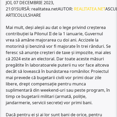
JOI, 07 DECEMBRIE 2023,
21:01SURSĂ: realitatea.netAUTOR:
REALITATEA.NET
ASCU
ARTICOLULSHARE
Mai mult, deși aleșii au dat o lege privind creșterea
contribuției la Pilonul II de la 1 ianuarie, Guvernul
vrea să amâne majorarea cu doi ani. Accizele la
motorină și benzină vor fi majorate în trei rânduri. Se
feresc să anunțe creșteri de taxe și impozite, mai ales
că 2024 este an electoral. Dar toate aceste măsuri
pregătite în laboratoarele puterii nu vor face altceva
decât să lovească în bunăstarea românilor. Proiectul
mai prevede că bugetarii civili vor primi doar zile
libere, drept compensație pentru munca
suplimentară din weekend-uri sau peste program, în
timp ce bugetarii militari (armată, poliție,
jandarmerie, servicii secrete) vor primi bani.
Dacă pentru ei și ai lor sunt bani de orice, pentru