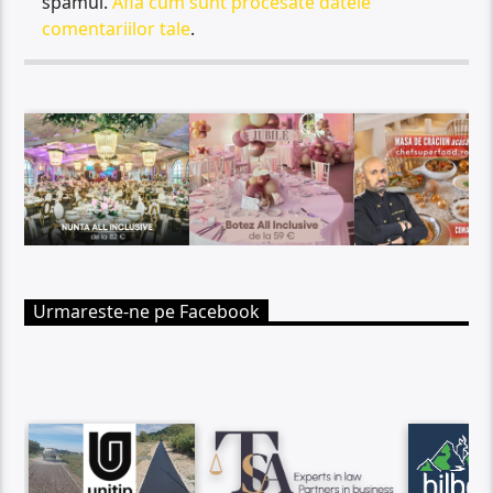
spamul.
Află cum sunt procesate datele
comentariilor tale
.
Urmareste-ne pe Facebook