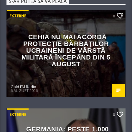
S-AR PUTEA SĂ VĂ PLACĂ
EXTERNE
0
CEHIA NU MAI ACORDĂ
PROTECȚIE BĂRBAȚILOR
UCRAINENI DE VÂRSTĂ
MILITARĂ ÎNCEPÂND DIN 5
AUGUST
Gold FM Radio
6 AUGUST 2026
EXTERNE
0
GERMANIA: PESTE 1.000