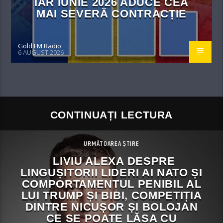
IAR IUNIE 2026 ADUCE CEA
MAI SEVERĂ CONTRACȚIE
Gold FM Radio
6 AUGUST 2026
CONTINUAȚI LECTURA
URMĂTOAREA ȘTIRE
LIVIU ALEXA DESPRE
LINGUȘITORII LIDERI AI NATO ȘI
COMPORTAMENTUL PENIBIL AL
LUI TRUMP ȘI BIBI, COMPETIȚIA
DINTRE NICUȘOR ȘI BOLOJAN
CE SE POATE LĂSA CU