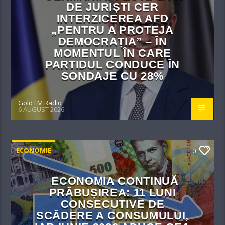
DE JURIȘTI CER
INTERZICEREA AFD
„PENTRU A PROTEJA
DEMOCRAȚIA” – ÎN
MOMENTUL ÎN CARE
PARTIDUL CONDUCE ÎN
SONDAJE CU 28%
Gold FM Radio
6 AUGUST 2026
ECONOMIE
0
ECONOMIA CONTINUĂ
PRĂBUȘIREA: 11 LUNI
CONSECUTIVE DE
SCĂDERE A CONSUMULUI,