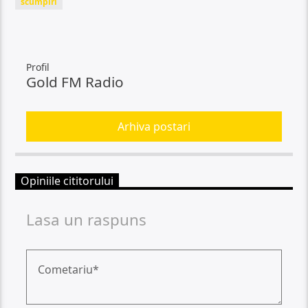
scumpiri
Profil
Gold FM Radio
Arhiva postari
Opiniile cititorului
Lasa un raspuns