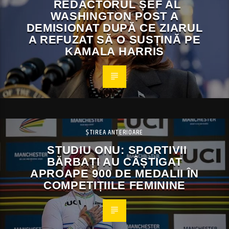
REDACTORUL ȘEF AL
WASHINGTON POST A
DEMISIONAT DUPĂ CE ZIARUL
A REFUZAT SĂ O SUSȚINĂ PE
KAMALA HARRIS
ȘTIREA ANTERIOARE
STUDIU ONU: SPORTIVII
BĂRBAȚI AU CÂȘTIGAT
APROAPE 900 DE MEDALII ÎN
COMPETIȚIILE FEMININE