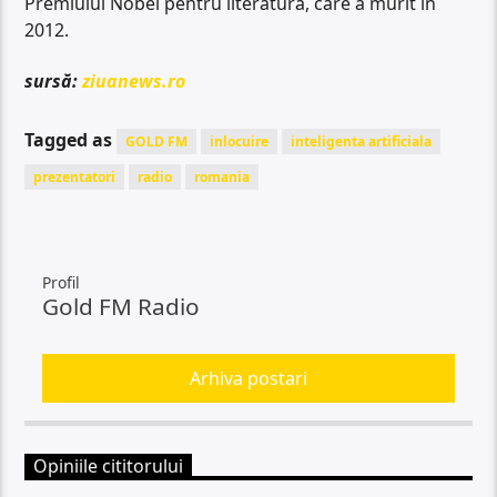
Premiului Nobel pentru literatură, care a murit în
2012.
sursă:
ziuanews.ro
Tagged as
GOLD FM
inlocuire
inteligenta artificiala
prezentatori
radio
romania
Profil
Gold FM Radio
Arhiva postari
Opiniile cititorului