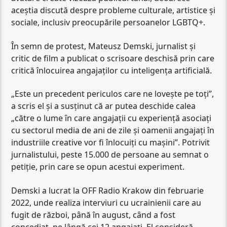
aceștia discută despre probleme culturale, artistice și
sociale, inclusiv preocupările persoanelor LGBTQ+.
În semn de protest, Mateusz Demski, jurnalist și
critic de film a publicat o scrisoare deschisă prin care
critică înlocuirea angajaților cu inteligența artificială.
„Este un precedent periculos care ne lovește pe toți”,
a scris el și a susținut că ar putea deschide calea
„către o lume în care angajații cu experiență asociați
cu sectorul media de ani de zile și oamenii angajați în
industriile creative vor fi înlocuiți cu mașini”. Potrivit
jurnalistului, peste 15.000 de persoane au semnat o
petiție, prin care se opun acestui experiment.
Demski a lucrat la OFF Radio Krakow din februarie
2022, unde realiza interviuri cu ucrainienii care au
fugit de război, până în august, când a fost
concediat, pe lângă cei 12 angajați. El consideră