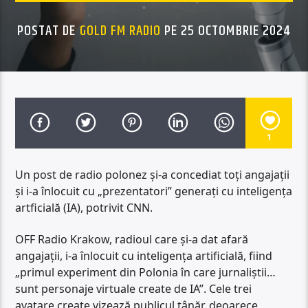
POSTAT DE
GOLD FM RADIO
PE 25 OCTOMBRIE 2024
1
Un post de radio polonez și-a concediat toți angajații
și i-a înlocuit cu „prezentatori” generați cu inteligența
artficială (IA), potrivit CNN.
OFF Radio Krakow, radioul care și-a dat afară
angajații, i-a înlocuit cu inteligența artificială, fiind
„primul experiment din Polonia în care jurnaliştii…
sunt personaje virtuale create de IA”. Cele trei
avatare create vizează publicul tânăr, deoarece