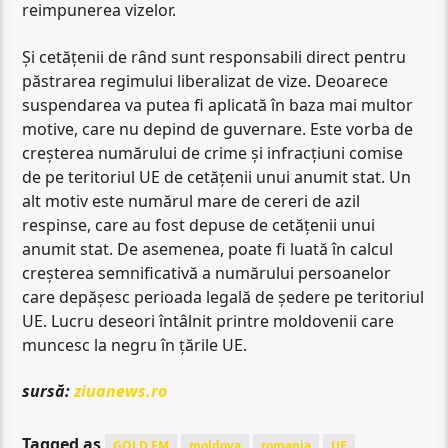
reimpunerea vizelor.
Şi cetăţenii de rând sunt responsabili direct pentru
păstrarea regimului liberalizat de vize. Deoarece
suspendarea va putea fi aplicată în baza mai multor
motive, care nu depind de guvernare. Este vorba de
creşterea numărului de crime şi infracţiuni comise
de pe teritoriul UE de cetăţenii unui anumit stat. Un
alt motiv este numărul mare de cereri de azil
respinse, care au fost depuse de cetăţenii unui
anumit stat. De asemenea, poate fi luată în calcul
creșterea semnificativă a numărului persoanelor
care depășesc perioada legală de ședere pe teritoriul
UE. Lucru deseori întâlnit printre moldovenii care
muncesc la negru în ţările UE.
sursă:
ziuanews.ro
Tagged as
GOLD FM
moldova
romania
UE