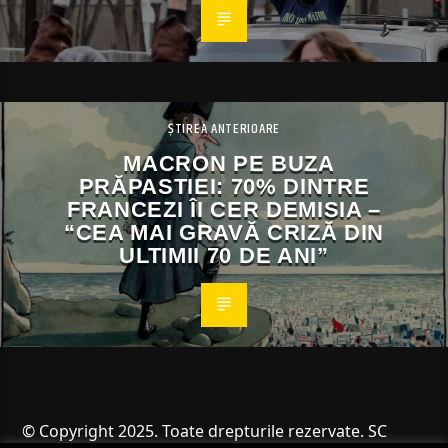
ȘTIREA ANTERIOARE
MACRON PE BUZA
PRĂPASTIEI: 70% DINTRE
FRANCEZI ÎI CER DEMISIA –
“CEA MAI GRAVĂ CRIZĂ DIN
ULTIMII 70 DE ANI”
© Copyright 2025. Toate drepturile rezervate. SC