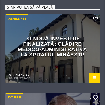
S-AR PUTEA SĂ VĂ PLACĂ
EVENIMENTE
0
O NOUĂ INVESTIȚIE
FINALIZATĂ: CLĂDIRE
MEDICO-ADMINISTRATIVĂ
LA SPITALUL MIHĂEȘTI!​
Gold FM Radio
7 AUGUST 2026
EXTERNE
0