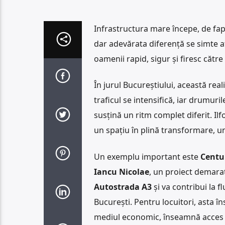
Infrastructura mare începe, de fa
dar adevărata diferență se simte a
oamenii rapid, sigur și firesc către
În jurul Bucureștiului, această realit
traficul se intensifică, iar drumur
susțină un ritm complet diferit. Ilf
un spațiu în plină transformare, u
Un exemplu important este
Centur
Iancu Nicolae
, un proiect demarat
Autostrada A3
și va contribui la f
București. Pentru locuitori, asta 
mediul economic, înseamnă acces ma