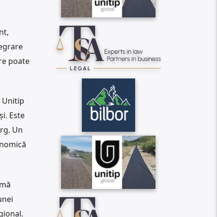
nt,
tegrare
are poate
 Unitip
i. Este
arg. Un
onomică
emă
unei
gional.