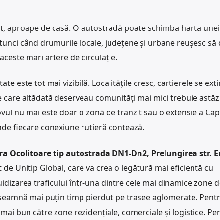
pt, aproape de casă. O autostradă poate schimba harta unei 
tunci când drumurile locale, județene și urbane reușesc să
 aceste mari artere de circulație.
ate este tot mai vizibilă. Localitățile cresc, cartierele se exti
ile care altădată deserveau comunități mai mici trebuie astăz
ovul nu mai este doar o zonă de tranzit sau o extensie a Capit
nde fiecare conexiune rutieră contează.
a Ocolitoare tip autostrada DN1-Dn2, Prelungirea str. E
 de Unitip Global, care va crea o legătură mai eficientă cu
luidizarea traficului într-una dintre cele mai dinamice zone 
înseamnă mai puțin timp pierdut pe trasee aglomerate. Pent
i bun către zone rezidențiale, comerciale și logistice. Pe