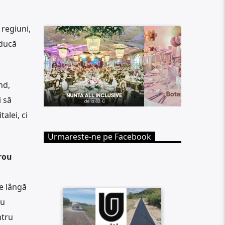
regiuni,
 ducă
nd,
i să
alei, ci
Urmareste-ne pe Facebook
rou
de lângă
ru
ntru