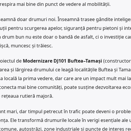
espira mai bine din punct de vedere al mobilității.
eamnă doar drumuri noi. Înseamnă trasee gândite intelige
luții pentru scurgerea apelor, siguranță pentru pietoni și in
n drum bun nu este doar o bandă de asfalt, ci o investiție c
ișcă, muncesc și trăiesc.
roiectul de
Modernizare DJ101 Buftea–Tamași
(constructor
a și lărgirea drumului ce leagă localitățile Buftea și Tamaș
ea locală la prima vedere, dar care are un impact mult mai l
onecta mai bine comunități, poate susține dezvoltarea ec
e rețeaua rutieră majoră.
unt mari, dar timpul petrecut în trafic poate deveni o probl
rența. Ele transformă drumurile locale în verigi esențiale ale 
comune, autostrăzi, zone industriale și puncte de interes re