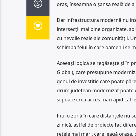
oraș, înseamnă o șansă reală de a r
Dar infrastructura modernă nu îns
intersecții mai bine organizate, so
cu nevoile reale ale comunității. U
schimba felul în care oamenii se m
Aceeași logică se regăsește și în p
Global), care presupune modernizare
genul de investiție care poate păr
drum județean modernizat poate c
și poate crea acces mai rapid cătr
Într-o zonă în care distanțele nu s
zilnică, astfel de proiecte fac dife
rețele mai mari, care leagă orașe, 