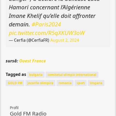
Hamori concernant l’Algérienne
Imane Khelif qu’elle doit affronter
demain.
#Paris2024
pic.twitter.com/R5qXKUW3oW
— Cerfia (@CerfiaFR)
August 2, 2024
sursă:
Ouest France
Tagged as
bulgaria
comitetul olimpic international
GOLD FM
jocurile olimpice
romania
sport
Ungaria
Profil
Gold FM Radio