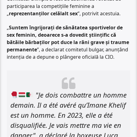
participarea la competițiile feminine a
„
reprezentanților celălalt sex
”, potrivit acestuia.
„
Suntem îngrijorați de sănătatea sportivelor de
sex feminin, deoarece s-a dovedit științific că
bătăile bărbaților pot duce la răni grave și traume
permanente
”, a declarat comitetul bulgar, anunțând
intenția de a depune o plângere oficială la CIO.
"Je dois combattre un homme
demain. Il a été avéré qu’Imane Khelif
est un homme. En 2023, elle a été
disqualifiée. Je vais mettre ma vie en
danger", a déclaré la boxeuse Luca