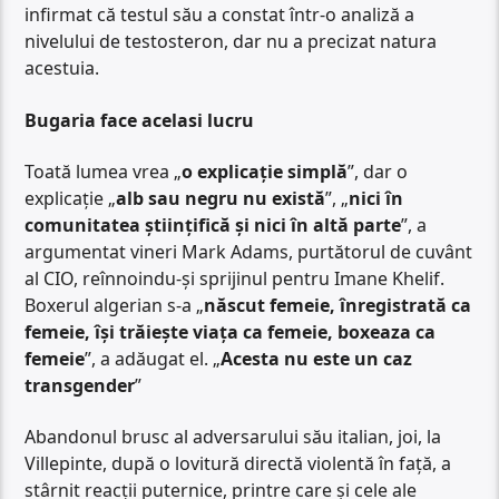
infirmat că testul său a constat într-o analiză a
nivelului de testosteron, dar nu a precizat natura
acestuia.
Bugaria face acelasi lucru
Toată lumea vrea „
o explicație
simplă
”, dar o
explicație „
alb sau negru nu există
”, „
nici în
comunitatea științifică și nici în altă parte
”, a
argumentat vineri Mark Adams, purtătorul de cuvânt
al CIO, reînnoindu-și sprijinul pentru Imane Khelif.
Boxerul algerian s-a „
născut femeie, înregistrată ca
femeie, își trăiește viața ca femeie, boxeaza ca
femeie
”, a adăugat el. „
Acesta nu este un caz
transgender
”
Abandonul brusc al adversarului său italian, joi, la
Villepinte, după o lovitură directă violentă în față, a
stârnit reacții puternice, printre care și cele ale