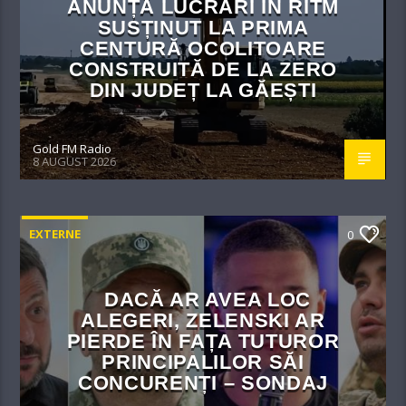
ANUNȚĂ LUCRĂRI IN RITM
SUSȚINUT LA PRIMA
CENTURĂ OCOLITOARE
CONSTRUITĂ DE LA ZERO
DIN JUDEȚ LA GĂEȘTI
Gold FM Radio
8 AUGUST 2026
EXTERNE
0
DACĂ AR AVEA LOC
ALEGERI, ZELENSKI AR
PIERDE ÎN FAȚA TUTUROR
PRINCIPALILOR SĂI
CONCURENȚI – SONDAJ