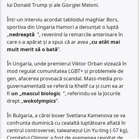
lui Donald Trump și ale Giorgiei Meloni.
Într-un interviu acordat tabloidul maghiar Bors,
sportiva din Ungaria Hamori a denunțat o luptă
„
nedreaptă
”, revenind la remarcile anterioare în
care s-a apărat și a spus că ar avea „
cu atât mai
mult merit să o bată
”.
În Ungaria, unde premierul Viktor Orban vizează în
mod regulat comunitatea LGBT+ și problemele de
gen, afacerea provoacă scandal. Mass-media pro-
guvernamentală se referă la Khelif ca și cum ea ar
fi
un „mascul biologic
”, referindu-se la Jocurile
drept „
wokolympics
”.
În Bulgaria, a cărei boxer Svetlana Kamenova se va
confrunta duminică cu cealaltă luptătoare aflată în
centrul controversei, taiwanezul Lin Yu-ting (-57 kg),
Comitetul Olimpic a fost de asemenea revoltat de