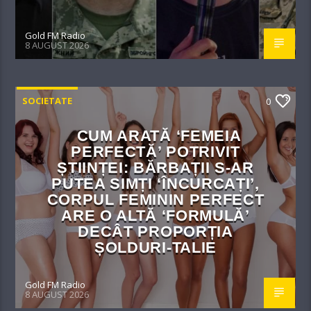
Gold FM Radio
8 AUGUST 2026
SOCIETATE
0
CUM ARATĂ ‘FEMEIA
PERFECTĂ’ POTRIVIT
ȘTIINȚEI: BĂRBAȚII S-AR
PUTEA SIMȚI ‘ÎNCURCAȚI’,
CORPUL FEMININ PERFECT
ARE O ALTĂ ‘FORMULĂ’
DECÂT PROPORȚIA
ȘOLDURI-TALIE
Gold FM Radio
8 AUGUST 2026