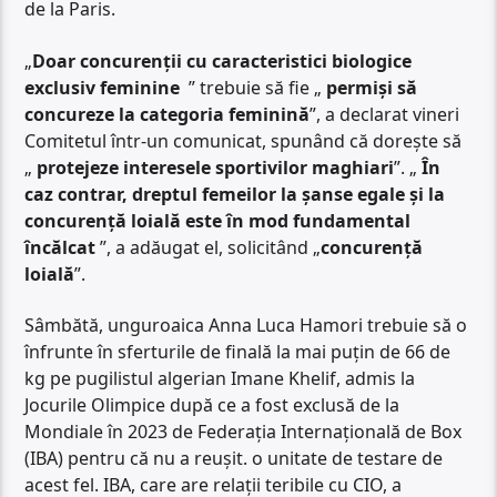
de la Paris.
„
Doar concurenții cu caracteristici biologice
exclusiv feminine
” trebuie să fie „
permiși să
concureze la categoria feminină
”, a declarat vineri
Comitetul într-un comunicat, spunând că dorește să
„
protejeze interesele sportivilor maghiari
”. „
În
caz contrar, dreptul femeilor la șanse egale și la
concurență loială este în mod fundamental
încălcat
”, a adăugat el, solicitând „
concurență
loială
”.
Sâmbătă, unguroaica Anna Luca Hamori trebuie să o
înfrunte în sferturile de finală la mai puțin de 66 de
kg pe pugilistul algerian Imane Khelif, admis la
Jocurile Olimpice după ce a fost exclusă de la
Mondiale în 2023 de Federația Internațională de Box
(IBA) pentru că nu a reușit. o unitate de testare de
acest fel. IBA, care are relații teribile cu CIO, a