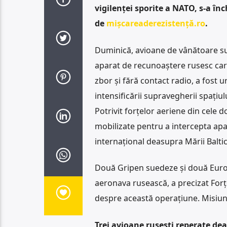
vigilenței sporite a NATO, s-a înc
de
mișcareaderezistență.ro
.
Duminică, avioane de vânătoare s
aparat de recunoaștere rusesc car
zbor și fără contact radio, a fost u
intensificării supravegherii spațiulu
Potrivit forțelor aeriene din cele
mobilizate pentru a intercepta apa
internațional deasupra Mării Baltic
Două Gripen suedeze și două Eurof
aeronava rusească, a precizat Forț
despre această operațiune. Misiune
Trei avioane rusești reperate dea