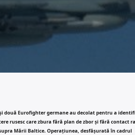
i două Eurofighter germane au decolat pentru a identifi
re rusesc care zbura fără plan de zbor și fără contact ra
supra Mării Baltice. Operațiunea, desfășurată în cadrul