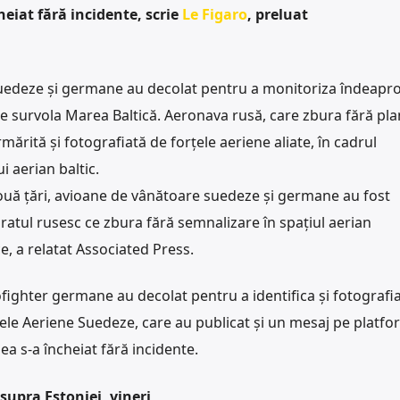
heiat fără incidente, scrie
Le Figaro
, preluat
uedeze și germane au decolat pentru a monitoriza îndeapr
e survola Marea Baltică. Aeronava rusă, care zbura fără pla
rmărită și fotografiată de forțele aeriene aliate, în cadrul
i aerian baltic.
 două țări, avioane de vânătoare suedeze și germane au fost
ratul rusesc ce zbura fără semnalizare în spațiul aerian
e, a relatat Associated Press.
ighter germane au decolat pentru a identifica și fotografi
ele Aeriene Suedeze, care au publicat și un mesaj pe platfo
a s-a încheiat fără incidente.
supra Estoniei, vineri