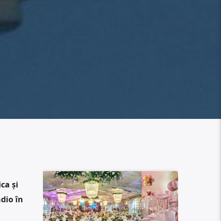
ca și
dio în