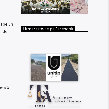
oape un
Urmareste-ne pe Facebook
n de
a
rma X