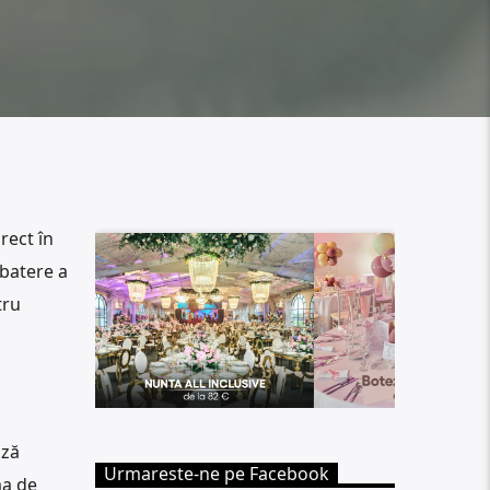
rect în
batere a
tru
ază
Urmareste-ne pe Facebook
ma de