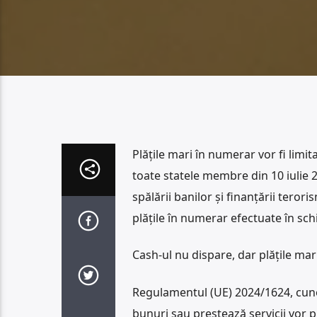
Plățile mari în numerar vor fi limi
toate statele membre din 10 iulie
spălării banilor și finanțării tero
plățile în numerar efectuate în sch
Cash-ul nu dispare, dar plățile mari
Regulamentul (UE) 2024/1624, cuno
bunuri sau prestează servicii vor 