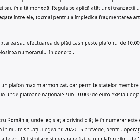
ei sau în altă monedă. Regula se aplică atât unei tranzacții u
egate între ele, tocmai pentru a împiedica fragmentarea arti
ceptarea sau efectuarea de plăți cash peste plafonul de 10.0
olosirea numerarului în general.
 un plafon maxim armonizat, dar permite statelor membre
acolo unde plafoane naționale sub 10.000 de euro existau deja
ru România, unde legislația privind plățile în numerar este
 în multe situații. Legea nr. 70/2015 prevede, pentru operaț
 alte entități similare și persoane fizice, un plafon zilnic de 