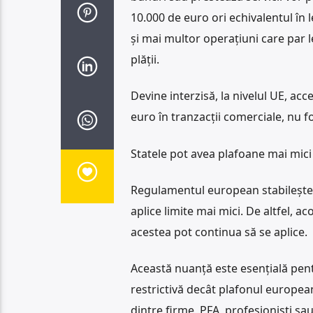
10.000 de euro ori echivalentul în l
și mai multor operațiuni care par l
plății.
Devine interzisă, la nivelul UE, ac
euro în tranzacții comerciale, nu f
Statele pot avea plafoane mai mici
Regulamentul european stabilește
aplice limite mai mici. De altfel, 
acestea pot continua să se aplice.
Această nuanță este esențială pent
restrictivă decât plafonul european
dintre firme, PFA, profesioniști sau