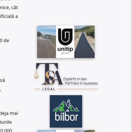
nice, cât
ficială a
00 de
 să
,
 deja mai
iunile
10.000