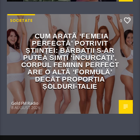
SOCIETATE
0
CUM ARATĂ ‘FEMEIA
PERFECTĂ’ POTRIVIT
ȘTIINȚEI: BĂRBAȚII S-AR
PUTEA SIMȚI ‘ÎNCURCAȚI’,
CORPUL FEMININ PERFECT
ARE O ALTĂ ‘FORMULĂ’
DECÂT PROPORȚIA
ȘOLDURI-TALIE
Gold FM Radio
8 AUGUST 2026