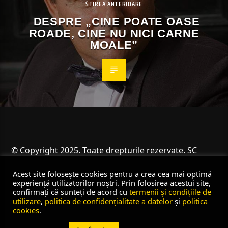
ȘTIREA ANTERIOARE
DESPRE „CINE POATE OASE
ROADE, CINE NU NICI CARNE
MOALE”
© Copyright 2025. Toate drepturile rezervate. SC
Angus Resources SRL
Acest site folosește cookies pentru a crea cea mai optimă
experiență utilizatorilor noștri. Prin folosirea acestui site,
confirmați că sunteți de acord cu
termenii și condițiile de
utilizare
,
politica de confidențialitate a datelor
și
politica
cookies
.