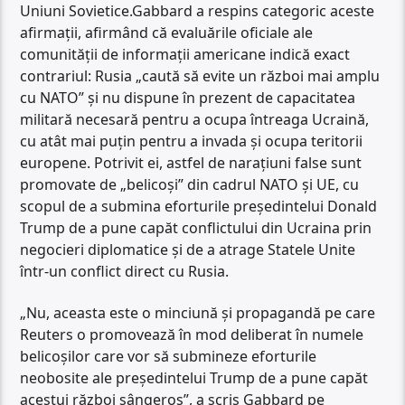
Uniuni Sovietice.Gabbard a respins categoric aceste
afirmații, afirmând că evaluările oficiale ale
comunității de informații americane indică exact
contrariul: Rusia „caută să evite un război mai amplu
cu NATO” și nu dispune în prezent de capacitatea
militară necesară pentru a ocupa întreaga Ucraină,
cu atât mai puțin pentru a invada și ocupa teritorii
europene. Potrivit ei, astfel de narațiuni false sunt
promovate de „belicoși” din cadrul NATO și UE, cu
scopul de a submina eforturile președintelui Donald
Trump de a pune capăt conflictului din Ucraina prin
negocieri diplomatice și de a atrage Statele Unite
într-un conflict direct cu Rusia.
„Nu, aceasta este o minciună și propagandă pe care
Reuters o promovează în mod deliberat în numele
belicoșilor care vor să submineze eforturile
neobosite ale președintelui Trump de a pune capăt
acestui război sângeros”, a scris Gabbard pe