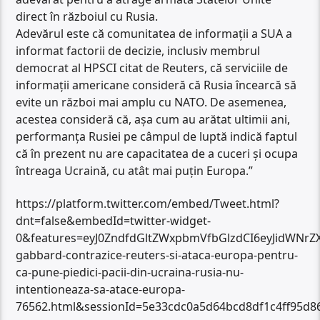
direct în războiul cu Rusia.
Adevărul este că comunitatea de informații a SUA a
informat factorii de decizie, inclusiv membrul
democrat al HPSCI citat de Reuters, că serviciile de
informații americane consideră că Rusia încearcă să
evite un război mai amplu cu NATO. De asemenea,
acestea consideră că, așa cum au arătat ultimii ani,
performanța Rusiei pe câmpul de luptă indică faptul
că în prezent nu are capacitatea de a cuceri și ocupa
întreaga Ucraină, cu atât mai puțin Europa.”
https://platform.twitter.com/embed/Tweet.html?
dnt=false&embedId=twitter-widget-
0&features=eyJ0ZndfdGltZWxpbmVfbGlzdCI6eyJidWNr
gabbard-contrazice-reuters-si-ataca-europa-pentru-
ca-pune-piedici-pacii-din-ucraina-rusia-nu-
intentioneaza-sa-atace-europa-
76562.html&sessionId=5e33cdc0a5d64bcd8df1c4ff95d