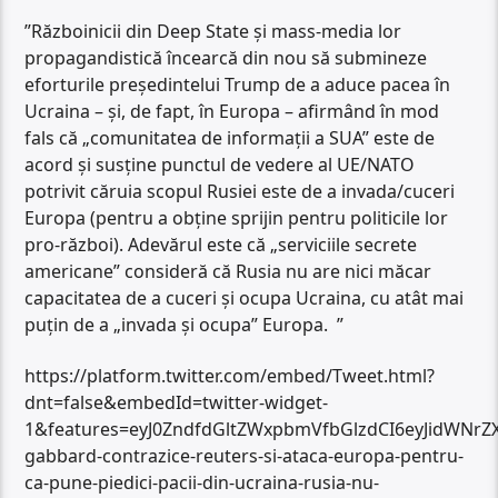
”Războinicii din Deep State și mass-media lor
propagandistică încearcă din nou să submineze
eforturile președintelui Trump de a aduce pacea în
Ucraina – și, de fapt, în Europa – afirmând în mod
fals că „comunitatea de informații a SUA” este de
acord și susține punctul de vedere al UE/NATO
potrivit căruia scopul Rusiei este de a invada/cuceri
Europa (pentru a obține sprijin pentru politicile lor
pro-război). Adevărul este că „serviciile secrete
americane” consideră că Rusia nu are nici măcar
capacitatea de a cuceri și ocupa Ucraina, cu atât mai
puțin de a „invada și ocupa” Europa. ”
https://platform.twitter.com/embed/Tweet.html?
dnt=false&embedId=twitter-widget-
1&features=eyJ0ZndfdGltZWxpbmVfbGlzdCI6eyJidWNr
gabbard-contrazice-reuters-si-ataca-europa-pentru-
ca-pune-piedici-pacii-din-ucraina-rusia-nu-