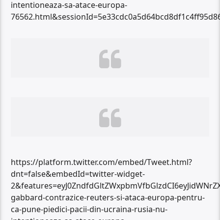
intentioneaza-sa-atace-europa-
76562.html&sessionId=5e33cdc0a5d64bcd8df1c4ff95d
https://platform.twitter.com/embed/Tweet.html?
dnt=false&embedId=twitter-widget-
2&features=eyJ0ZndfdGltZWxpbmVfbGlzdCI6eyJidWNr
gabbard-contrazice-reuters-si-ataca-europa-pentru-
ca-pune-piedici-pacii-din-ucraina-rusia-nu-