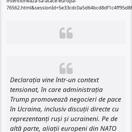
intentioneaza-sa-atace-europa-
76562.html&sessionId=5e33cdc0a5d64bcd8df1c4ff95d
Declarația vine într-un context
tensionat, în care administrația
Trump promovează negocieri de pace
în Ucraina, inclusiv discuții directe cu
reprezentanți ruși și ucraineni. Pe de
altă parte, aliații europeni din NATO