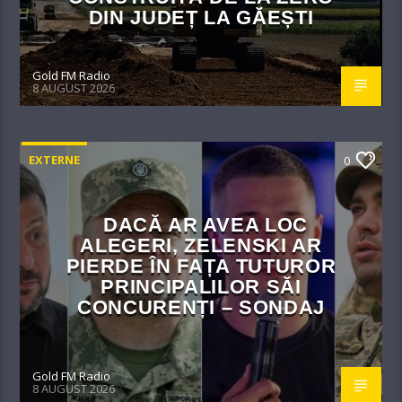
DIN JUDEȚ LA GĂEȘTI
Gold FM Radio
8 AUGUST 2026
EXTERNE
0
DACĂ AR AVEA LOC
ALEGERI, ZELENSKI AR
PIERDE ÎN FAȚA TUTUROR
PRINCIPALILOR SĂI
CONCURENȚI – SONDAJ
Gold FM Radio
8 AUGUST 2026