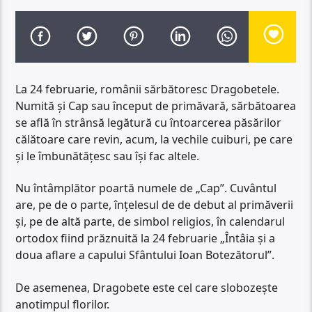
La 24 februarie, românii sărbătoresc Dragobetele.
Numită şi Cap sau început de primăvară, sărbătoarea
se află în strânsă legătură cu întoarcerea păsărilor
călătoare care revin, acum, la vechile cuiburi, pe care
şi le îmbunătăţesc sau îşi fac altele.
Nu întâmplător poartă numele de „Cap”. Cuvântul
are, pe de o parte, înţelesul de de debut al primăverii
şi, pe de altă parte, de simbol religios, în calendarul
ortodox fiind prăznuită la 24 februarie „Întâia şi a
doua aflare a capului Sfântului Ioan Botezătorulˮ.
De asemenea, Dragobete este cel care slobozeşte
anotimpul florilor.