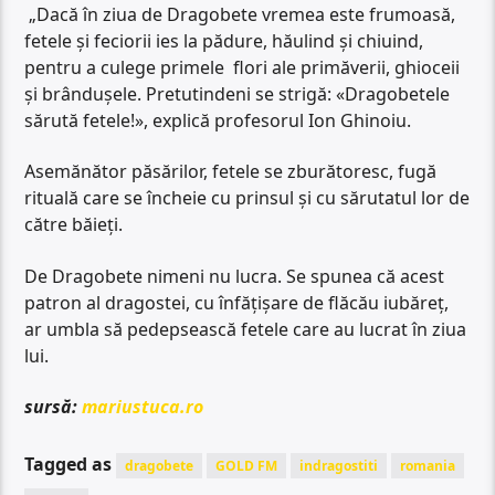
„Dacă în ziua de Dragobete vremea este frumoasă,
fetele şi feciorii ies la pădure, hăulind şi chiuind,
pentru a culege primele flori ale primăverii, ghioceii
şi brânduşele. Pretutindeni se strigă: «Dragobetele
sărută fetele!», explică profesorul Ion Ghinoiu.
Asemănător păsărilor, fetele se zburătoresc, fugă
rituală care se încheie cu prinsul şi cu sărutatul lor de
către băieţi.
De Dragobete nimeni nu lucra. Se spunea că acest
patron al dragostei, cu înfăţişare de flăcău iubăreţ,
ar umbla să pedepsească fetele care au lucrat în ziua
lui.
sursă:
mariustuca.ro
Tagged as
dragobete
GOLD FM
indragostiti
romania