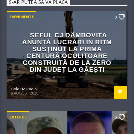
S-AR PUTEA SĂ VĂ PLACĂ
EVENIMENTE
0
ȘEFUL CJ DÂMBOVIȚA
ANUNȚĂ LUCRĂRI IN RITM
SUSȚINUT LA PRIMA
CENTURĂ OCOLITOARE
CONSTRUITĂ DE LA ZERO
DIN JUDEȚ LA GĂEȘTI
Gold FM Radio
8 AUGUST 2026
EXTERNE
0