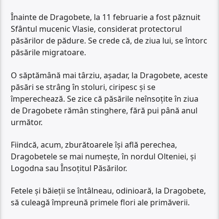
Înainte de Dragobete, la 11 februarie a fost păznuit
Sfântul mucenic Vlasie, considerat protectorul
păsărilor de pădure. Se crede că, de ziua lui, se întorc
păsările migratoare.
O săptămână mai târziu, aşadar, la Dragobete, aceste
păsări se strâng în stoluri, ciripesc şi se
împerechează. Se zice că păsările neînsoţite în ziua
de Dragobete rămân stinghere, fără pui până anul
următor.
Fiindcă, acum, zburătoarele îşi află perechea,
Dragobetele se mai numeşte, în nordul Olteniei, şi
Logodna sau Însoţitul Păsărilor.
Fetele şi băieţii se întâlneau, odinioară, la Dragobete,
să culeagă împreună primele flori ale primăverii.