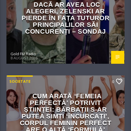
DACĂ AR AVEA LOC
ALEGERI, ZELENSKI AR
PIERDE ÎN FAȚA TUTUROR
PRINCIPALILOR SĂI
CONCURENȚI – SONDAJ
Gold FM Radio
8 AUGUST 2026
SOCIETATE
0
CUM ARATĂ ‘FEMEIA
PERFECTĂ’ POTRIVIT
ȘTIINȚEI: BĂRBAȚII S-AR
PUTEA SIMȚI ‘ÎNCURCAȚI’,
CORPUL FEMININ PERFECT
ARE O ALTĂ ‘FORMULĂ’