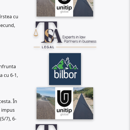
îrstea cu
 secund,
înfrunta
a cu 6-1,
cesta. În
a impus
5/7), 6-