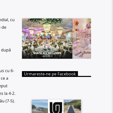
dial, cu
e de
lă după
us cu 6-
Urmareste-ne pe Facebook
 ce a
ceput
s la 4-2.
ău (7-5).