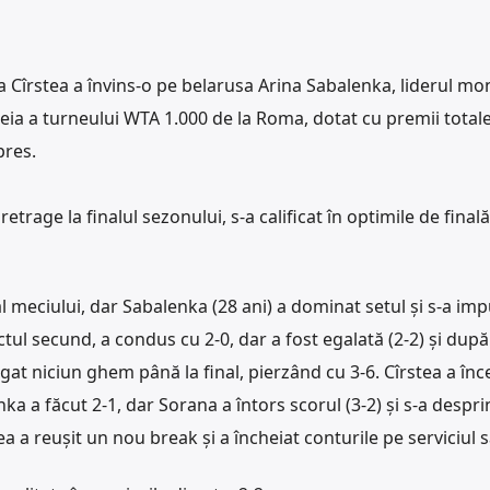
Cîrstea a învins-o pe belarusa Arina Sabalenka, liderul mon
treia a turneului WTA 1.000 de la Roma, dotat cu premii total
pres.
retrage la finalul sezonului, s-a calificat în optimile de fina
meciului, dar Sabalenka (28 ani) a dominat setul și s-a imp
ctul secund, a condus cu 2-0, dar a fost egalată (2-2) și după
igat niciun ghem până la final, pierzând cu 3-6. Cîrstea a în
ka a făcut 2-1, dar Sorana a întors scorul (3-2) și s-a desprin
ea a reușit un nou break și a încheiat conturile pe serviciul s