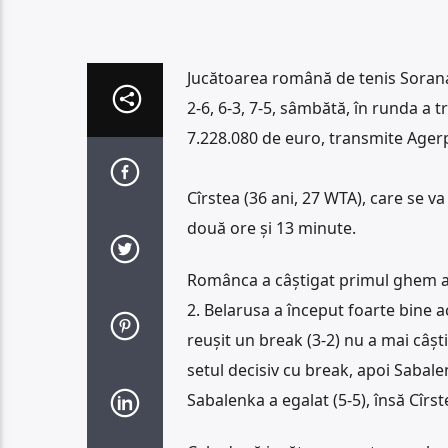
Jucătoarea română de tenis Sorana 
2-6, 6-3, 7-5, sâmbătă, în runda a 
7.228.080 de euro, transmite Ager
Cîrstea (36 ani, 27 WTA), care se va 
două ore și 13 minute.
Românca a câștigat primul ghem al 
2. Belarusa a început foarte bine a
reușit un break (3-2) nu a mai câșt
setul decisiv cu break, apoi Sabalen
Sabalenka a egalat (5-5), însă Cîrst