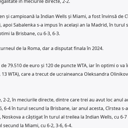
alitate în meciurile directe, 2-2.
pen și campioană la Indian Wells și Miami, a fost învinsă de C
mi, apoi Sabalenka s-a impus în același an la Madrid, în turul
ptimi la Brisbane, cu 6-3, 6-3.
urneul de la Roma, dar a disputat finala în 2024.
 de 79.510 de euro și 120 de puncte WTA, iar în optimi o va 
 13 WTA), care a trecut de ucraineanca Oleksandra Olinikov
 2-2, în meciurile directe, dintre care trei au avut loc anul a
, 6-4 în turul secund la Brisbane, iar anul acesta, Cîrstea s-
 Noskova a câștigat în turul al treilea la Indian Wells, cu 6-7 (
l secund la Miami, cu 6-2, 3-6, 6-4.