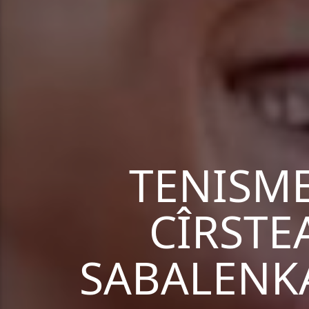
TENISM
CÎRSTE
SABALENKA