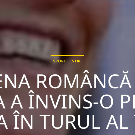
SPORT
STIRI
ENA ROMÂNCĂ
A A ÎNVINS-O P
 ÎN TURUL AL 