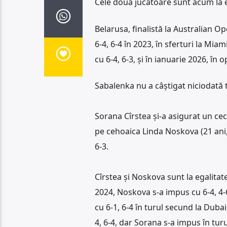
Cele două jucătoare sunt acum la eg
Belarusa, finalistă la Australian O
6-4, 6-4 în 2023, în sferturi la Mia
cu 6-4, 6-3, și în ianuarie 2026, în o
Sabalenka nu a câștigat niciodată t
Sorana Cîrstea și-a asigurat un cec
pe cehoaica Linda Noskova (21 ani,
6-3.
Cîrstea și Noskova sunt la egalitate,
2024, Noskova s-a impus cu 6-4, 4-6
cu 6-1, 6-4 în turul secund la Dubai,
4, 6-4, dar Sorana s-a impus în turu