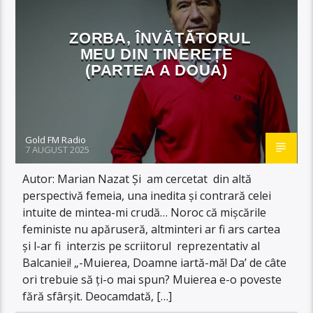
ZORBA, ÎNVĂȚĂTORUL
MEU DIN TINEREȚE
(PARTEA A DOUA)
Gold FM Radio
7 AUGUST 2025
Autor: Marian Nazat Și am cercetat din altă
perspectivă femeia, una inedita și contrară celei
intuite de mintea-mi crudă… Noroc că mișcările
feministe nu apăruseră, altminteri ar fi ars cartea
și l-ar fi interzis pe scriitorul reprezentativ al
Balcaniei! „-Muierea, Doamne iartă-mă! Da’ de câte
ori trebuie să ţi-o mai spun? Muierea e-o poveste
fără sfârşit. Deocamdată, […]