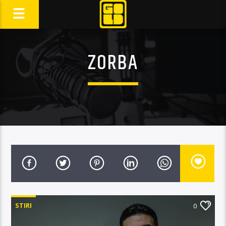
ZORBA
STIRI
0