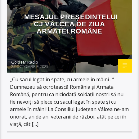
MESAJUL PREȘEDINTELUI
CJ VÂLCEA DE ZIUA
ARMATEI ROMÂNE
Gold FM Radio
25 OCTOMBRIE 2025
„Cu sacul legat în spate, cu armele în mâini…”
Dumnezeu să ocrotească România și Armata
Română, pentru ca niciodată soldații noștri să nu
fie nevoiți să plece cu sacul legat în spate și cu
armele în mâini! La Consiliul Județean Vâlcea ne-am
onorat, an de an, veteranii de război, atât pe cei în
viață, cât […]