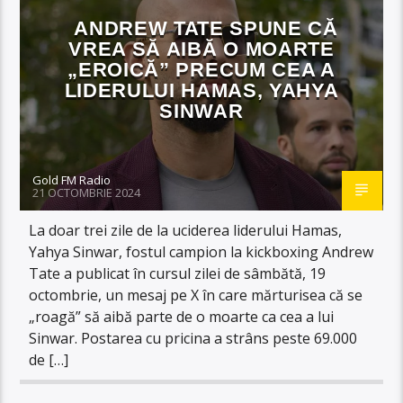
ANDREW TATE SPUNE CĂ
VREA SĂ AIBĂ O MOARTE
„EROICĂ” PRECUM CEA A
LIDERULUI HAMAS, YAHYA
SINWAR
Gold FM Radio
21 OCTOMBRIE 2024
La doar trei zile de la uciderea liderului Hamas,
Yahya Sinwar, fostul campion la kickboxing Andrew
Tate a publicat în cursul zilei de sâmbătă, 19
octombrie, un mesaj pe X în care mărturisea că se
„roagă” să aibă parte de o moarte ca cea a lui
Sinwar. Postarea cu pricina a strâns peste 69.000
de […]