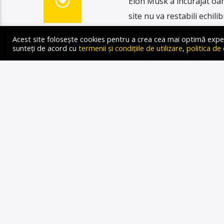
Elon Musk a încurajat oa
site nu va restabili echili
„Wokepedia”, sugerând că 
Acest site folosește cookies pentru a crea cea mai optimă experien
Musk a răspuns unui utili
sunteți de acord cu
termenii și condițiile de utilizare
,
politica de
anual al bugetului Wikipe