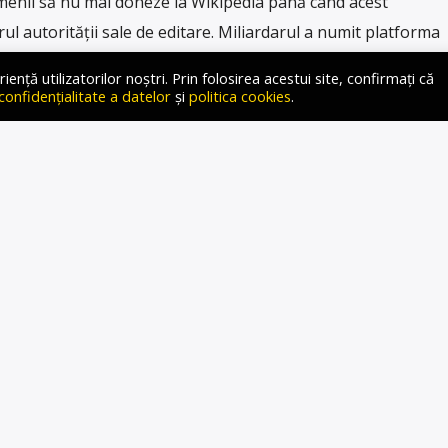
menii să nu mai doneze la Wikipedia până când acest
brul autorității sale de editare. Miliardarul a numit platforma
platforma a fost implicată în răspândirea culturii Woke.
ță utilizatorilor noștri. Prin folosirea acestui site, confirmați că
zator de pe X care a împărtășit detalii despre raportul
 confidențialitate a datelor
și
politica cookies
.
dia pentru 2023-2024. […]