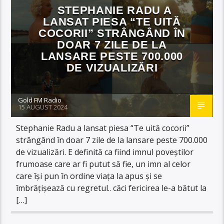
STEPHANIE RADU A
LANSAT PIESA “TE UITĂ
COCORII” STRÂNGÂND ÎN
DOAR 7 ZILE DE LA
LANSARE PESTE 700.000
DE VIZUALIZĂRI
Gold FM Radio
15 AUGUST 2024
Stephanie Radu a lansat piesa “Te uită cocorii”
strângând în doar 7 zile de la lansare peste 700.000
de vizualizări. E definită ca fiind imnul poveștilor
frumoase care ar fi putut să fie, un imn al celor
care își pun în ordine viața la apus și se
îmbrățișează cu regretul.. căci fericirea le-a bătut la
[…]