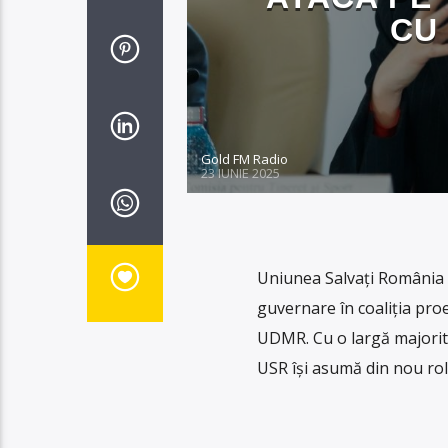
CU
Gold FM Radio
23 IUNIE 2025
Uniunea Salvați România a 
guvernare în coaliția pro
UDMR. Cu o largă majorita
USR își asumă din nou rol