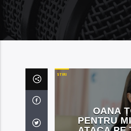
STIRI
OANA Ț
PENTRU MI
ATACA PE 