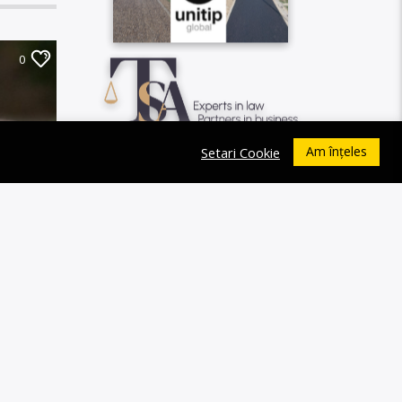
0
Am înțeles
Setari Cookie