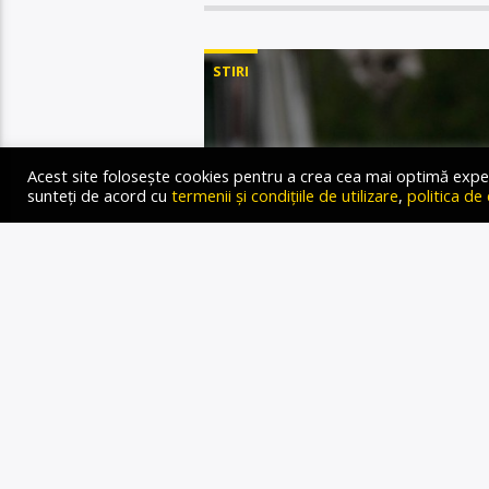
STIRI
Acest site folosește cookies pentru a crea cea mai optimă experien
sunteți de acord cu
termenii și condițiile de utilizare
,
politica de
SCANDA
DANEMA
USH
GROENLA
MILITEAZ
ASUPRA T