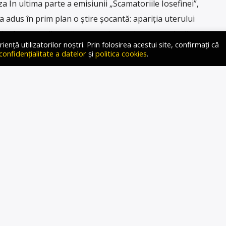
În ultima parte a emisiunii „Scamatoriile Iosefinei”,
 a adus în prim plan o știre șocantă: apariția uterului
o știre în presa din țară care vorbește despre o adevărată
ță utilizatorilor noștri. Prin folosirea acestui site, confirmați că
ă: inventarea uterului artificial. Se pare că acesta permite
 confidențialitate a datelor
și
politica cookies
.
copilului. „A fost dezvăluit […]