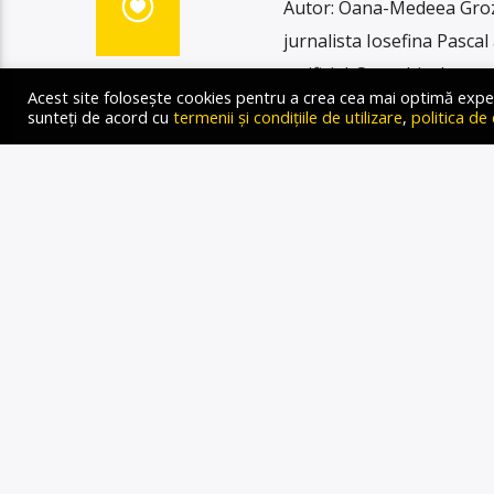
Autor: Oana-Medeea Groza 
jurnalista Iosefina Pascal
artificial. S-a vehiculat 
Acest site folosește cookies pentru a crea cea mai optimă experien
revoluție în lumea medical
sunteți de acord cu
termenii și condițiile de utilizare
,
politica de
alegerea caracteristicilor 