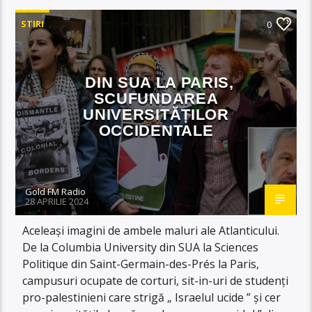
STIRI
0
DIN SUA LA PARIS,
SCUFUNDAREA
UNIVERSITĂȚILOR
OCCIDENTALE
Gold FM Radio
28 APRILIE 2024
Aceleași imagini de ambele maluri ale Atlanticului.
De la Columbia University din SUA la Sciences
Politique din Saint-Germain-des-Prés la Paris,
campusuri ocupate de corturi, sit-in-uri de studenți
pro-palestinieni care strigă „ Israelul ucide ” și cer