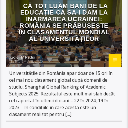
CĂ TOT LUĂM BANI DE LA
EDUCAȚIE CA SA-I DAM LA
INARMAREA UCRAINEI:
ROMÂNIA SE PRĂBUȘEȘTE
ÎN CLASAMENTUL MONDIAL
AL UNIVERSITĂȚILOR
Gold FM Radio
18 NOIEMBRIE 2025
Universitățile din România apar doar de 15 ori în
cel mai nou clasament global după domenii de
studiu, Shanghai Global Ranking of Academic
Subjects 2025. Rezultatul este mult mai slab decât
cel raportat în ultimii doi ani – 22 în 2024, 19 în
2023 – în condițiile în care acesta este un
clasament realizat pentru […]