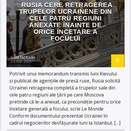
RUSIA CERE RETRAGEREA
TRUPELOR UCRAINENE DIN
CELE PATRU REGIUNI
ANEXATE ÎNAINTE DE
ORICE ÎNCETARE A
FOCULUI
Gold FM Radio
3 IUNIE 2025
Potrivit unui memorandum transmis luni Kievului
și publicat de agențiile de presă ruse, Rusia solicită
Ucrainei retragerea completă a trupelor sale din
cele patru regiuni ale țării pe care Moscova
pretinde că le-a anexat, ca precondiție pentru orice
încetare generală a focului, scrie Le Monde
Conform documentului prezentat Ucrainei în
cadrul negocierilor desfășurate luni la Istanbul, […]