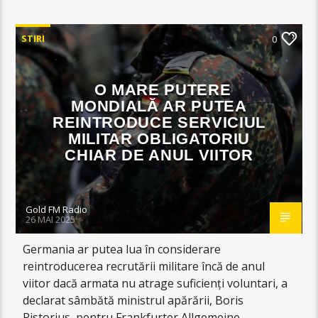
STIRI
0
O MARE PUTERE
MONDIALĂ AR PUTEA
REINTRODUCE SERVICIUL
MILITAR OBLIGATORIU
CHIAR DE ANUL VIITOR
Gold FM Radio
26 MAI 2025
Germania ar putea lua în considerare
reintroducerea recrutării militare încă de anul
viitor dacă armata nu atrage suficienți voluntari, a
declarat sâmbătă ministrul apărării, Boris
Pistorius, pentru Frankfurter Allgemeine