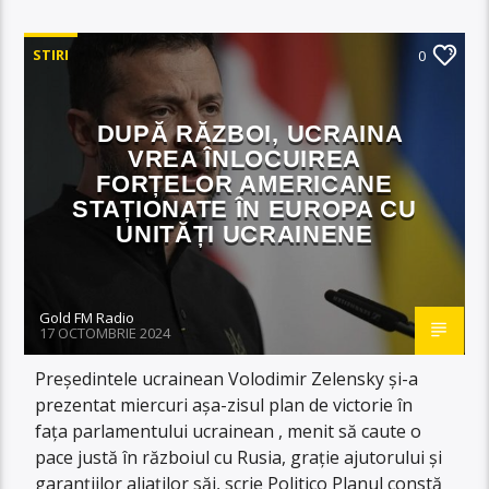
STIRI
0
DUPĂ RĂZBOI, UCRAINA
VREA ÎNLOCUIREA
FORȚELOR AMERICANE
STAȚIONATE ÎN EUROPA CU
UNITĂȚI UCRAINENE
Gold FM Radio
17 OCTOMBRIE 2024
Președintele ucrainean Volodimir Zelensky și-a
prezentat miercuri așa-zisul plan de victorie în
fața parlamentului ucrainean , menit să caute o
pace justă în războiul cu Rusia, grație ajutorului și
garanțiilor aliaților săi, scrie Politico Planul constă