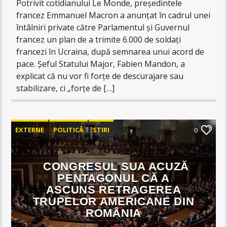
Potrivit cotidianului Le Monde, președintele
francez Emmanuel Macron a anunțat în cadrul unei
întâlniri private către Parlamentul și Guvernul
francez un plan de a trimite 6.000 de soldați
francezi în Ucraina, după semnarea unui acord de
pace. Șeful Statului Major, Fabien Mandon, a
explicat că nu vor fi forțe de descurajare sau
stabilizare, ci „forțe de […]
EXTERNE
POLITICĂ
STIRI
0
CONGRESUL SUA ACUZĂ
PENTAGONUL CĂ A
ASCUNS RETRAGEREA
TRUPELOR AMERICANE DIN
ROMÂNIA