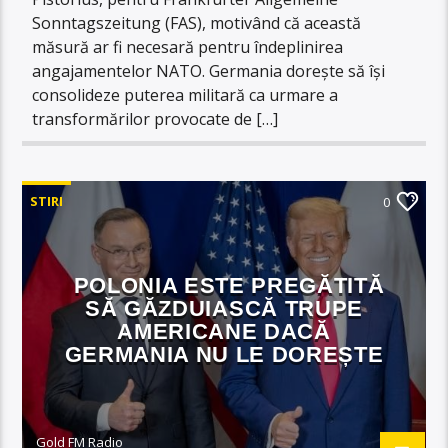
Sonntagszeitung (FAS), motivând că această
măsură ar fi necesară pentru îndeplinirea
angajamentelor NATO. Germania dorește să își
consolideze puterea militară ca urmare a
transformărilor provocate de […]
STIRI
0
POLONIA ESTE PREGĂTITĂ
SĂ GĂZDUIASCĂ TRUPE
AMERICANE DACĂ
GERMANIA NU LE DOREȘTE
Gold FM Radio