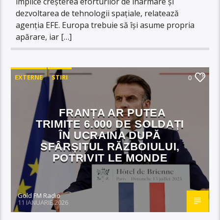
implice creșterea eforturilor de înarmare și
dezvoltarea de tehnologii spațiale, relatează
agenția EFE. Europa trebuie să își asume propria
apărare, iar […]
EXTERNE
STIRI
0
FRANȚA AR PUTEA
TRIMITE 6.000 DE SOLDAȚI
ÎN UCRAINA DUPĂ
SFÂRȘITUL RĂZBOIULUI,
POTRIVIT LE MONDE
Gold FM Radio
11 IANUARIE 2026