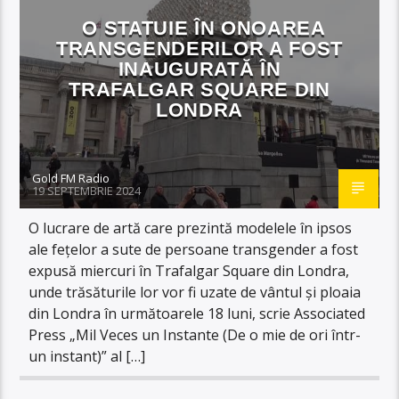
O STATUIE ÎN ONOAREA
TRANSGENDERILOR A FOST
INAUGURATĂ ÎN
TRAFALGAR SQUARE DIN
LONDRA
Gold FM Radio
19 SEPTEMBRIE 2024
O lucrare de artă care prezintă modelele în ipsos
ale fețelor a sute de persoane transgender a fost
expusă miercuri în Trafalgar Square din Londra,
unde trăsăturile lor vor fi uzate de vântul și ploaia
din Londra în următoarele 18 luni, scrie Associated
Press „Mil Veces un Instante (De o mie de ori într-
un instant)” al […]