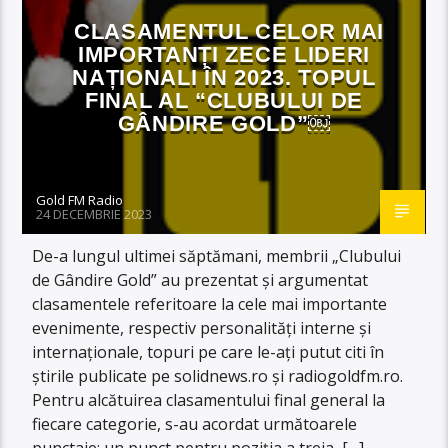
CLASAMENTUL CELOR MAI
IMPORTANȚI ZECE LIDERI
NAȚIONALI ÎN 2023. TOPUL
FINAL AL “CLUBULUI DE
GÂNDIRE GOLD”￼
Gold FM Radio
24 DECEMBRIE 2023
De-a lungul ultimei săptămani, membrii „Clubului
de Gândire Gold” au prezentat și argumentat
clasamentele referitoare la cele mai importante
evenimente, respectiv personalități interne și
internaționale, topuri pe care le-ați putut citi în
știrile publicate pe solidnews.ro și radiogoldfm.ro.
Pentru alcătuirea clasamentului final general la
fiecare categorie, s-au acordat următoarele
punctaje: un punct pentru poziția a treia, […]