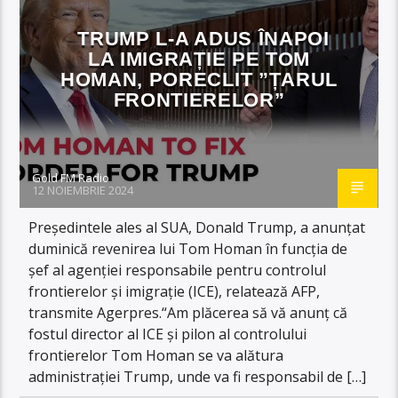
TRUMP L-A ADUS ÎNAPOI
LA IMIGRAȚIE PE TOM
HOMAN, PORECLIT ”ȚARUL
FRONTIERELOR”
Gold FM Radio
12 NOIEMBRIE 2024
Președintele ales al SUA, Donald Trump, a anunțat
duminică revenirea lui Tom Homan în funcția de
șef al agenției responsabile pentru controlul
frontierelor și imigrație (ICE), relatează AFP,
transmite Agerpres.“Am plăcerea să vă anunț că
fostul director al ICE și pilon al controlului
frontierelor Tom Homan se va alătura
administrației Trump, unde va fi responsabil de […]