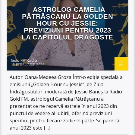
ASTROLOG CAMELIA
PĂTRĂȘCANU LA GOLDEN
HOUR CU JESSIE:
PREVIZIUNI PENTRU 2023
LA CAPITOLUL DRAGOSTE
Gold FM Radio
15 FEBRUARIE 2023
Autor: Oana-Medeea Groza Într-o ediție specială a
emisiunii „Golden Hour cu Jessie”, de Ziua
Îndrăgostiților, moderată de Jessie Baneș la Radio
Gold FM, astrologul Camelia Pătrășcanu a
prezentat ce ne rezervă astrele în anul 2023 din
punctul de vedere al iubirii, oferind previziuni
specifice pentru fiecare zodie în parte. Se pare că
anul 2023 este […]