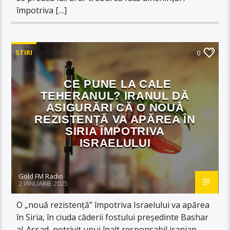
împotriva […]
STIRI
0
CE PUNE LA CALE
TEHERANUL? IRANUL DĂ
ASIGURĂRI CĂ O NOUĂ
REZISTENȚĂ VA APĂREA ÎN
SIRIA ÎMPOTRIVA
ISRAELULUI
Gold FM Radio
2 IANUARIE 2025
O „nouă rezistenţă” împotriva Israelului va apărea
în Siria, în ciuda căderii fostului preşedinte Bashar
al-Assad, potrivit unui înalt responsabil iranian