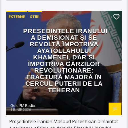
EXTERNE
STIRI
0
PREȘEDINTELE IRANULUI
A DEMISIONAT ȘI SE
REVOLTĂ ÎMPOTRIVA
AYATOLLAHULUI
KHAMENEI, DAR ȘI
ÎMPOTRIVA GĂRZILOR
REVOLUȚIONARE:
FRACTURĂ MAJORĂ ÎN
CERCUL PUTERII DE LA
TEHERAN
Gold FM Radio
1 IUNIE 2026
Președintele iranian Masoud Pezeshkian a înaintat