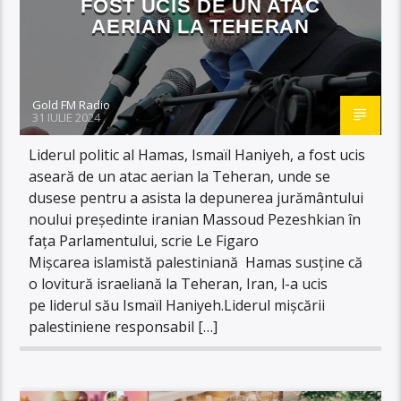
FOST UCIS DE UN ATAC
AERIAN LA TEHERAN
Gold FM Radio
31 IULIE 2024
Liderul politic al Hamas, Ismaïl Haniyeh, a fost ucis
aseară de un atac aerian la Teheran, unde se
dusese pentru a asista la depunerea jurământului
noului președinte iranian Massoud Pezeshkian în
fața Parlamentului, scrie Le Figaro
Mișcarea islamistă palestiniană Hamas susține că
o lovitură israeliană la Teheran, Iran, l-a ucis
pe liderul său Ismaïl Haniyeh.Liderul mișcării
palestiniene responsabil […]