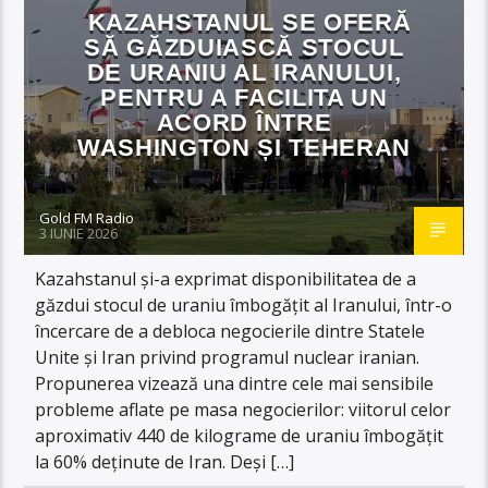
KAZAHSTANUL SE OFERĂ
SĂ GĂZDUIASCĂ STOCUL
DE URANIU AL IRANULUI,
PENTRU A FACILITA UN
ACORD ÎNTRE
WASHINGTON ȘI TEHERAN
Gold FM Radio
3 IUNIE 2026
Kazahstanul și-a exprimat disponibilitatea de a
găzdui stocul de uraniu îmbogățit al Iranului, într-o
încercare de a debloca negocierile dintre Statele
Unite și Iran privind programul nuclear iranian.
Propunerea vizează una dintre cele mai sensibile
probleme aflate pe masa negocierilor: viitorul celor
aproximativ 440 de kilograme de uraniu îmbogățit
la 60% deținute de Iran. Deși […]