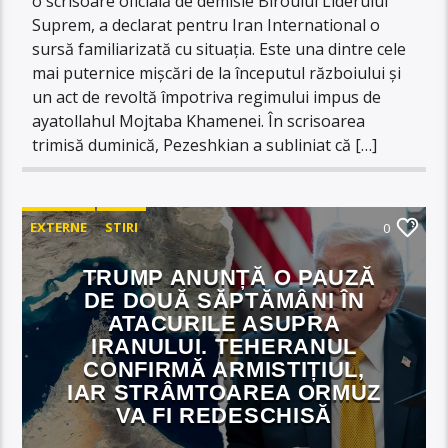
o scrisoare oficială de demisie Biroului Liderului
Suprem, a declarat pentru Iran International o
sursă familiarizată cu situația. Este una dintre cele
mai puternice mișcări de la începutul războiului și
un act de revoltă împotriva regimului impus de
ayatollahul Mojtaba Khamenei. În scrisoarea
trimisă duminică, Pezeshkian a subliniat că […]
EXTERNE
STIRI
0
TRUMP ANUNȚĂ O PAUZĂ
DE DOUĂ SĂPTĂMÂNI ÎN
ATACURILE ASUPRA
IRANULUI. TEHERANUL
CONFIRMĂ ARMISTIȚIUL,
IAR STRÂMTOAREA ORMUZ
VA FI REDESCHISĂ