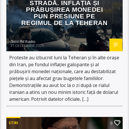
STRADĂ. INFLAȚIA ȘI
PRĂBUȘIREA MONEDEI
PUN PRESIUNE PE
REGIMUL DE LA TEHERAN
Gold FM Radio
31 DECEMBRIE 2025
Proteste au izbucnit luni la Teheran și în alte orașe
din Iran, pe fondul inflației galopante și al
prăbușirii monedei naționale, care au destabilizat
piețele și au afectat grav bugetele familiilor.
Demonstrațiile au avut loc la o zi după ce rialul
iranian a atins un nou minim istoric față de dolarul
american. Potrivit datelor oficiale, […]
STIRI
0