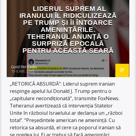
LIDERUL SUPREM AL
IRANULUI ÎL RIDICULIZEAZĂ
PE TRUMP ȘI ÎI ÎNTOARCE
AMENINȚĂRILE.
TEHERANUL ANUNȚĂ O
SURPRIZĂ EPOCALĂ
PENTRU ACEASTĂ SEARĂ
Gold FM Radio
19 IUNIE 2025
„RETORICĂ ABSURDĂ”: Liderul suprem iranian
respinge apelul lui Donald J. Trump pentru o
„capitulare necondiționată”, transmite FoxNews.
Teheranul avertizează că intervenția Statelor
Unite în războiul Israelului ar declanșa un „război
total”. “Președintele american ne amenință. Cu
retorica sa absurdă, el cere ca poporul iranian să
se predea lui. Ei ar trebui să facă amenințări