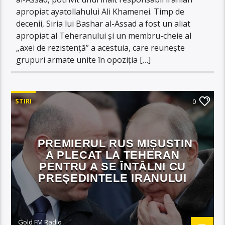
apropiat ayatollahului Ali Khamenei. Timp de
decenii, Siria lui Bashar al-Assad a fost un aliat
apropiat al Teheranului şi un membru-cheie al
„axei de rezistenţă” a acestuia, care reuneşte
grupuri armate unite în opoziţia […]
STIRI
0
PREMIERUL RUS MIȘUSTIN
A PLECAT LA TEHERAN
PENTRU A SE ÎNTÂLNI CU
PREȘEDINTELE IRANULUI
Gold FM Radio