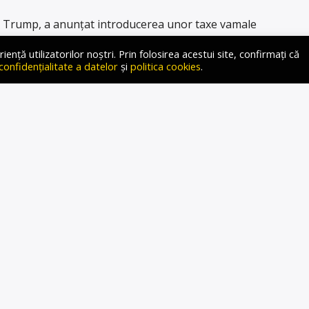
 Trump, a anunțat introducerea unor taxe vamale
riva tuturor statelor care desfășoară afaceri cu Iran.
ță utilizatorilor noștri. Prin folosirea acestui site, confirmați că
d de astăzi” și vizează toate operațiunile comerciale pe
 confidențialitate a datelor
și
politica cookies
.
ază cu Statele Unite. „Orice țară care face afaceri cu
 plăti o taxă de […]