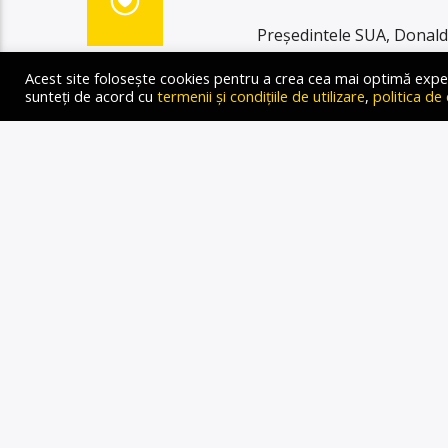
Președintele SUA, Donald
suplimentare de 25% împot
Acest site folosește cookies pentru a crea cea mai optimă experien
Măsura se aplică „începân
sunteți de acord cu
termenii și condițiile de utilizare
,
politica de
care aceste țări le realize
Republica Islamică Iran va