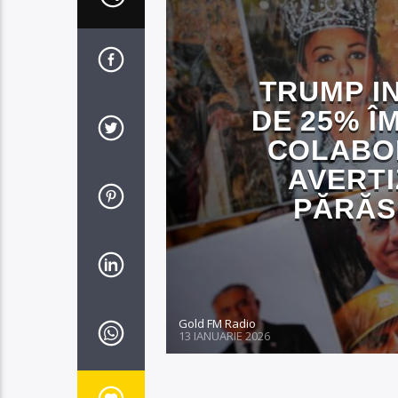
TRUMP I
DE 25% Î
COLABOR
AVERTI
PĂRĂS
Gold FM Radio
13 IANUARIE 2026