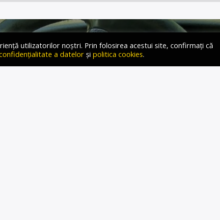
ță utilizatorilor noștri. Prin folosirea acestui site, confirmați că
 confidențialitate a datelor
și
politica cookies
.
CA MAI SCUMPE CU PÂNĂ
%: NOILE PREȚURI DE
INȚĂ ALE POLIȚELOR
TORII PENTRU ȘOFERI