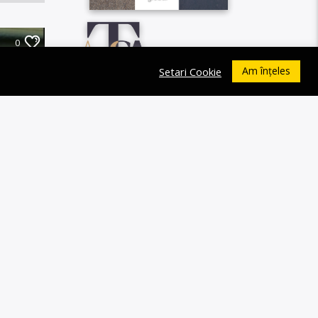
0
Am înțeles
Setari Cookie