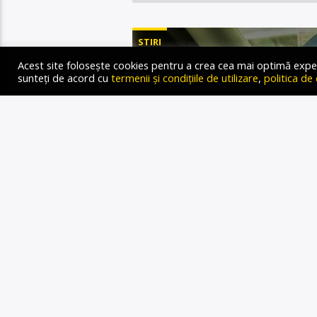
STIRI
Acest site folosește cookies pentru a crea cea mai optimă experien
sunteți de acord cu
termenii și condițiile de utilizare
,
politica de
TARIFE R
LA 30
REFER
OBLIGA
Gold FM Radio
27 DECEMBRIE 2024