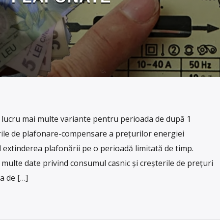
n lucru mai multe variante pentru perioada de după 1
rile de plafonare-compensare a prețurilor energiei
nd extinderea plafonării pe o perioadă limitată de timp.
 multe date privind consumul casnic și creșterile de prețuri
a de […]