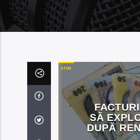
STIRI
FACTURI
SĂ EXPL
DUPĂ REN