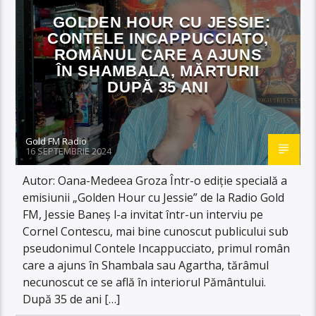
GOLDEN HOUR CU JESSIE:
CONTELE INCAPPUCCIATO,
ROMÂNUL CARE A AJUNS
ÎN SHAMBALA, MĂRTURII
DUPĂ 35 ANI
Gold FM Radio
16 SEPTEMBRIE 2024
Autor: Oana-Medeea Groza Într-o ediție specială a
emisiunii „Golden Hour cu Jessie” de la Radio Gold
FM, Jessie Baneș l-a invitat într-un interviu pe
Cornel Contescu, mai bine cunoscut publicului sub
pseudonimul Contele Incappucciato, primul român
care a ajuns în Shambala sau Agartha, tărâmul
necunoscut ce se află în interiorul Pământului.
După 35 de ani […]