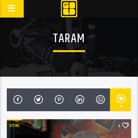
TARAM
4
STIRI
4