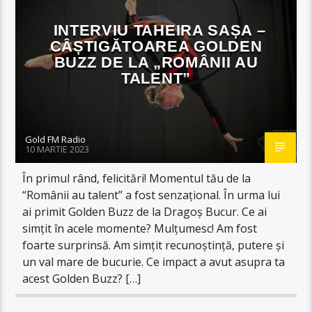
INTERVIU TAHEIRA SAȘA –
CÂȘTIGĂTOAREA GOLDEN
BUZZ DE LA „ROMÂNII AU
TALENT”
Gold FM Radio
10 MARTIE 2023
În primul rând, felicitări! Momentul tău de la
“Românii au talent” a fost senzațional. În urma lui
ai primit Golden Buzz de la Dragoș Bucur. Ce ai
simțit în acele momente? Mulțumesc! Am fost
foarte surprinsă. Am simțit recunoștință, putere și
un val mare de bucurie. Ce impact a avut asupra ta
acest Golden Buzz? […]