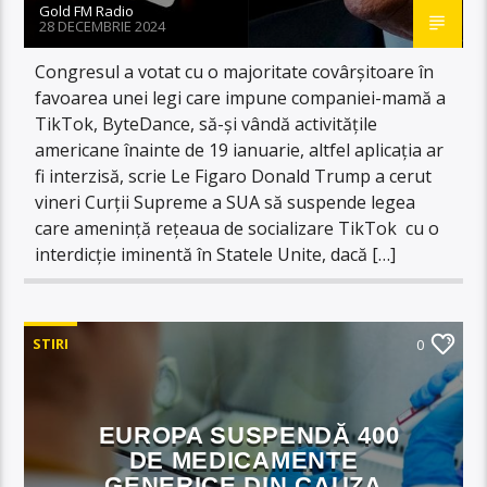
Gold FM Radio
28 DECEMBRIE 2024
Congresul a votat cu o majoritate covârșitoare în
favoarea unei legi care impune companiei-mamă a
TikTok, ByteDance, să-și vândă activitățile
americane înainte de 19 ianuarie, altfel aplicația ar
fi interzisă, scrie Le Figaro Donald Trump a cerut
vineri Curții Supreme a SUA să suspende legea
care amenință rețeaua de socializare TikTok cu o
interdicție iminentă în Statele Unite, dacă […]
STIRI
0
EUROPA SUSPENDĂ 400
DE MEDICAMENTE
GENERICE DIN CAUZA