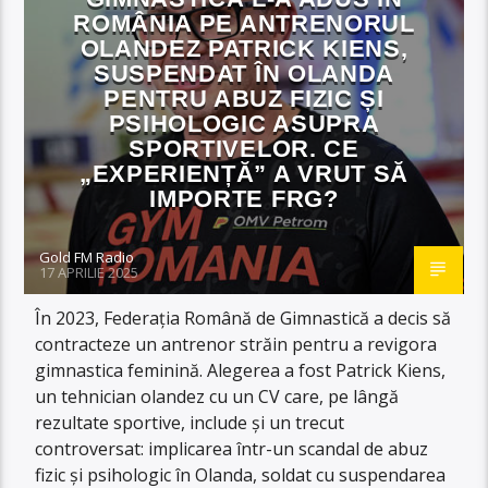
ROMÂNIA PE ANTRENORUL
OLANDEZ PATRICK KIENS,
SUSPENDAT ÎN OLANDA
PENTRU ABUZ FIZIC ȘI
PSIHOLOGIC ASUPRA
SPORTIVELOR. CE
„EXPERIENȚĂ” A VRUT SĂ
IMPORTE FRG?
Gold FM Radio
17 APRILIE 2025
În 2023, Federația Română de Gimnastică a decis să
contracteze un antrenor străin pentru a revigora
gimnastica feminină. Alegerea a fost Patrick Kiens,
un tehnician olandez cu un CV care, pe lângă
rezultate sportive, include și un trecut
controversat: implicarea într-un scandal de abuz
fizic și psihologic în Olanda, soldat cu suspendarea