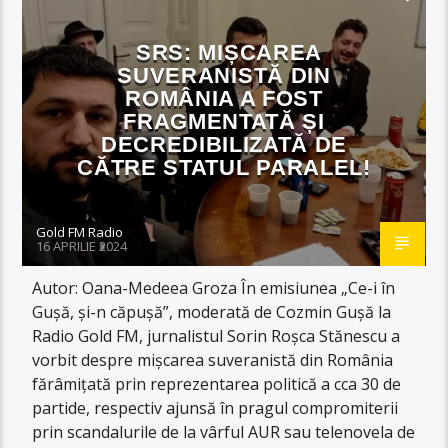
SRS: MIȘCAREA
SUVERANISTĂ DIN
ROMÂNIA A FOST
FRAGMENTATĂ ȘI
DECREDIBILIZATĂ DE
CĂTRE STATUL PARALEL!
Gold FM Radio
16 APRILIE 2024
Autor: Oana-Medeea Groza În emisiunea „Ce-i în
Gușă, și-n căpușă”, moderată de Cozmin Gușă la
Radio Gold FM, jurnalistul Sorin Roșca Stănescu a
vorbit despre mișcarea suveranistă din România
fărâmițată prin reprezentarea politică a cca 30 de
partide, respectiv ajunsă în pragul compromiterii
prin scandalurile de la vârful AUR sau telenovela de