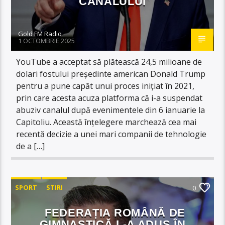
CANALULUI
Gold FM Radio
1 OCTOMBRIE 2025
YouTube a acceptat să plătească 24,5 milioane de
dolari fostului președinte american Donald Trump
pentru a pune capăt unui proces inițiat în 2021,
prin care acesta acuza platforma că i-a suspendat
abuziv canalul după evenimentele din 6 ianuarie la
Capitoliu. Această înțelegere marchează cea mai
recentă decizie a unei mari companii de tehnologie
de a […]
SPORT
STIRI
0
FEDERAȚIA ROMÂNĂ DE
GIMNASTICĂ L-A ADUS ÎN