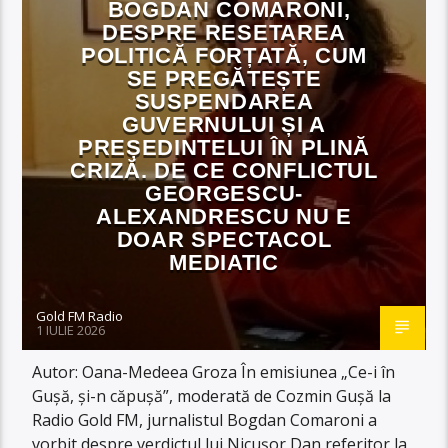
BOGDAN COMARONI,
DESPRE RESETAREA
POLITICĂ FORȚATĂ, CUM
SE PREGĂTEȘTE
SUSPENDAREA
GUVERNULUI ȘI A
PREȘEDINTELUI ÎN PLINĂ
CRIZĂ. DE CE CONFLICTUL
GEORGESCU-
ALEXANDRESCU NU E
DOAR SPECTACOL
MEDIATIC
Gold FM Radio
1 IULIE 2026
Autor: Oana-Medeea Groza În emisiunea „Ce-i în
Gușă, și-n căpușă”, moderată de Cozmin Gușă la
Radio Gold FM, jurnalistul Bogdan Comaroni a
vorbit despre verdictul lui Nicușor Dan referitor la