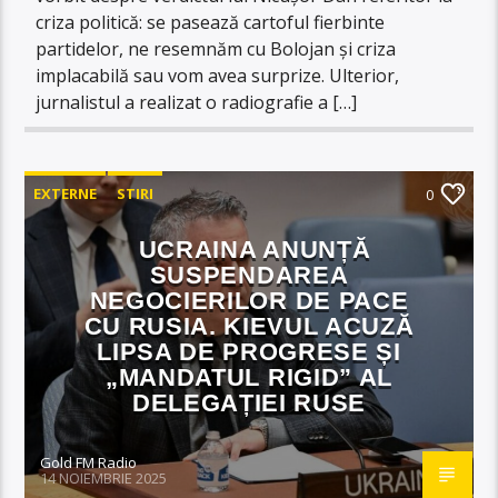
criza politică: se pasează cartoful fierbinte
partidelor, ne resemnăm cu Bolojan și criza
implacabilă sau vom avea surprize. Ulterior,
jurnalistul a realizat o radiografie a […]
EXTERNE
STIRI
0
UCRAINA ANUNȚĂ
SUSPENDAREA
NEGOCIERILOR DE PACE
CU RUSIA. KIEVUL ACUZĂ
LIPSA DE PROGRESE ȘI
„MANDATUL RIGID” AL
DELEGAȚIEI RUSE
Gold FM Radio
14 NOIEMBRIE 2025