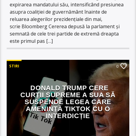
expirarea mandatului său, intensificând presiunea
asupra coaliției de guvernământ înainte de
reluarea alegerilor prezidențiale din mai,
scrie Bloomberg Cererea depusă la parlament și
semnată de cele trei partide de extremă dreapta
este primul pas […]
STIRI
0
DONALD TRUMP CERE
CURȚII SUPREME A SUA SĂ
SUSPENDE LEGEA CARE
AMENINȚĂ TIKTOK CU O
INTERDICȚIE