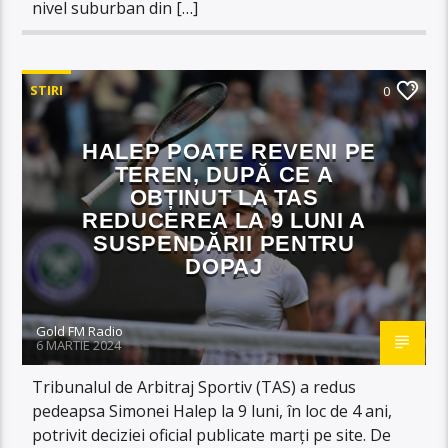
nivel suburban din […]
STIRI
0
HALEP POATE REVENI PE
TEREN, DUPĂ CE A
OBȚINUT LA TAS
REDUCEREA LA 9 LUNI A
SUSPENDĂRII PENTRU
DOPAJ
Gold FM Radio
6 MARTIE 2024
Tribunalul de Arbitraj Sportiv (TAS) a redus
pedeapsa Simonei Halep la 9 luni, în loc de 4 ani,
potrivit deciziei oficial publicate marți pe site. De