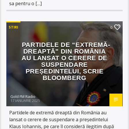
sa pentru o […]
STIRI
0
PARTIDELE DE “EXTREMĂ-
DREAPTĂ” DIN ROMÂNIA
AU LANSAT O CERERE DE
SUSPENDARE
PREȘEDINTELUI, SCRIE
BLOOMBERG
Gold FM Radio
17 IANUARIE 2025
Partidele de extremă dreaptă din România au
lansat o cerere de suspendare a președintelui
Klaus Iohannis, pe care îl consideră ilegitim după