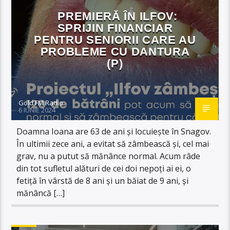
PREMIERĂ ÎN ILFOV:
SPRIJIN FINANCIAR
PENTRU SENIORII CARE AU
PROBLEME CU DANTURA
(P)
Gold FM Radio
6 IUNIE 2024
Doamna Ioana are 63 de ani și locuiește în Snagov.
În ultimii zece ani, a evitat să zâmbească și, cel mai
grav, nu a putut să mănânce normal. Acum râde
din tot sufletul alături de cei doi nepoți ai ei, o
fetiță în vârstă de 8 ani și un băiat de 9 ani, și
mănâncă […]