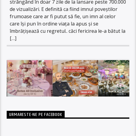
strângând în doar 7 zile de la lansare peste 700.000
de vizualizări. E definită ca fiind imnul poveștilor
frumoase care ar fi putut să fie, un imn al celor
care își pun în ordine viața la apus și se
îmbrățișează cu regretul.. căci fericirea le-a bătut la
[…]
URMARESTE-NE PE FACEBOOK