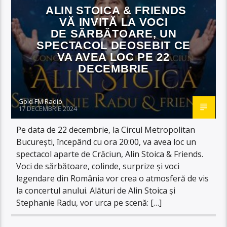
ALIN STOICA & FRIENDS
VĂ INVITĂ LA VOCI
DE SĂRBĂTOARE, UN
SPECTACOL DEOSEBIT CE
VA AVEA LOC PE 22
DECEMBRIE
Gold FM Radio
17 DECEMBRIE 2024
Pe data de 22 decembrie, la Circul Metropolitan
București, începând cu ora 20:00, va avea loc un
spectacol aparte de Crăciun, Alin Stoica & Friends.
Voci de sărbătoare, colinde, surprize și voci
legendare din România vor crea o atmosferă de vis
la concertul anului. Alături de Alin Stoica și
Stephanie Radu, vor urca pe scenă: […]