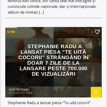
tenorul Alin Stoica, vor cânta cele mai îndrăgite și
cunoscute colinde naționale, dar și internaționale,
alături de invitați […]
STIRI
1
STEPHANIE RADU A
LANSAT PIESA “TE UITĂ
COCORII” STRÂNGÂND ÎN
DOAR 7 ZILE DE LA
LANSARE PESTE 700.000
DE VIZUALIZĂRI
Gold FM Radio
15 AUGUST 2024
Stephanie Radu a lansat piesa “Te uită cocorii”