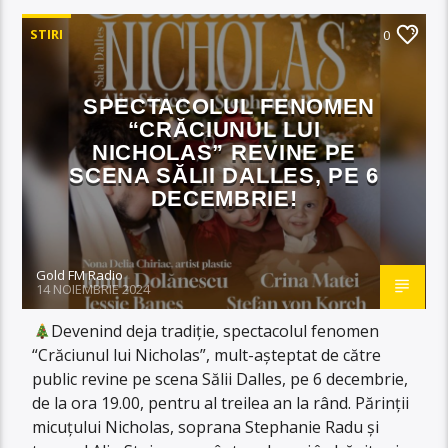
STIRI
0
SPECTACOLUL FENOMEN
“CRĂCIUNUL LUI
NICHOLAS” REVINE PE
SCENA SĂLII DALLES, PE 6
DECEMBRIE!
Gold FM Radio
14 NOIEMBRIE 2024
Devenind deja tradiție, spectacolul fenomen
“Crăciunul lui Nicholas”, mult-așteptat de către
public revine pe scena Sălii Dalles, pe 6 decembrie,
de la ora 19.00, pentru al treilea an la rând. Părinții
micuțului Nicholas, soprana Stephanie Radu și