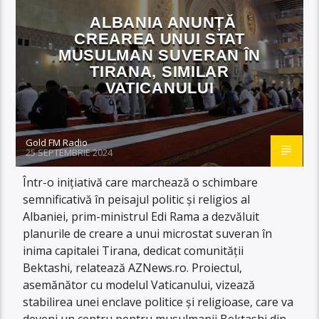
ALBANIA ANUNȚĂ
CREAREA UNUI STAT
MUSULMAN SUVERAN ÎN
TIRANA, SIMILAR
VATICANULUI
Gold FM Radio
25 SEPTEMBRIE 2024
Într-o inițiativă care marchează o schimbare
semnificativă în peisajul politic și religios al
Albaniei, prim-ministrul Edi Rama a dezvăluit
planurile de creare a unui microstat suveran în
inima capitalei Tirana, dedicat comunității
Bektashi, relatează AZNews.ro. Proiectul,
asemănător cu modelul Vaticanului, vizează
stabilirea unei enclave politice și religioase, care va
deveni un centru pentru musulmanii Bektashi din