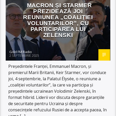
MACRON ȘI STARMER
PREZIDEAZĂ JOI
REUNIUNEA „COALIȚIEI
VOLUNTARILOR”, CU
PARTICIPAREA LUI
ZELENSKI
Gold FM Radio
2 SEPTEMBRIE 2025
Președintele Franței, Emmanuel Macron, și
premierul Marii Britanii, Keir Starmer, vor conduce
joi, 4 septembrie, la Palatul Élysée, o reuniune a
„coaliției voluntarilor”, la care va participa și
președintele ucrainean Volodimir Zelenski, în
format hibrid. Liderii vor discuta despre garanțiile
de securitate pentru Ucraina și despre
consecințele refuzului Rusiei de a accepta pacea, în
urma […]