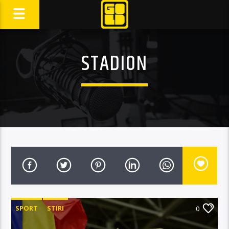
STADION
SPORT
STIRI
0