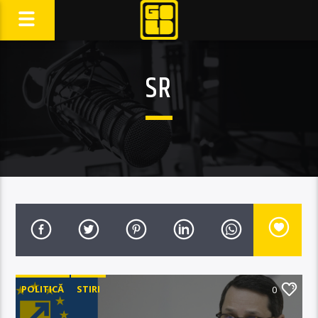
SR
POLITICĂ
STIRI
0