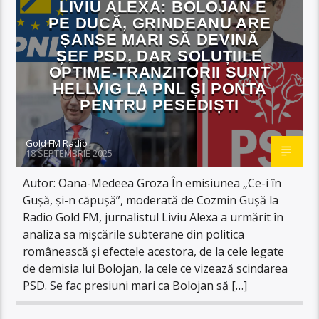
LIVIU ALEXA: BOLOJAN E
PE DUCĂ, GRINDEANU ARE
ȘANSE MARI SĂ DEVINĂ
ȘEF PSD, DAR SOLUȚIILE
OPTIME-TRANZITORII SUNT
HELLVIG LA PNL ȘI PONTA
PENTRU PESEDIȘTI
Gold FM Radio
18 SEPTEMBRIE 2025
Autor: Oana-Medeea Groza În emisiunea „Ce-i în
Gușă, și-n căpușă”, moderată de Cozmin Gușă la
Radio Gold FM, jurnalistul Liviu Alexa a urmărit în
analiza sa mișcările subterane din politica
românească și efectele acestora, de la cele legate
de demisia lui Bolojan, la cele ce vizează scindarea
PSD. Se fac presiuni mari ca Bolojan să […]