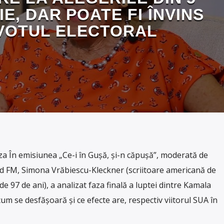
E, DAR POATE FI ÎNVINS
VOTUL ELECTORAL
 În emisiunea „Ce-i în Gușă, și-n căpușă”, moderată de
d FM, Simona Vrăbiescu-Kleckner (scriitoare americană de
e 97 de ani), a analizat faza finală a luptei dintre Kamala
m se desfășoară și ce efecte are, respectiv viitorul SUA în