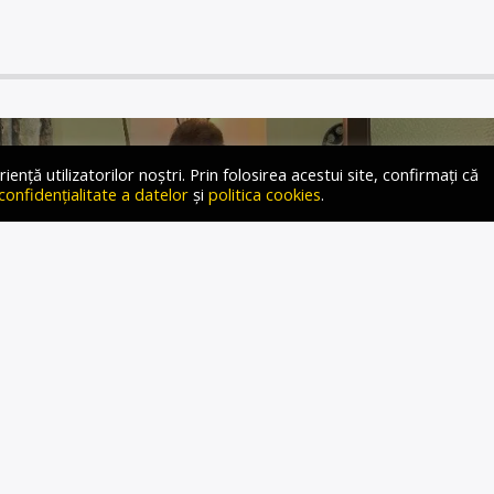
ță utilizatorilor noștri. Prin folosirea acestui site, confirmați că
 confidențialitate a datelor
și
politica cookies
.
 VRĂBIESCU-KLECKNER,
INVOLUȚIA AMERICII DIN
E DECENII ȘI VIITORUL
LEGERILOR ÎNTRE
RUMP ȘI HARRIS