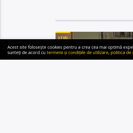
STIRI
Acest site folosește cookies pentru a crea cea mai optimă experien
sunteți de acord cu
termenii și condițiile de utilizare
,
politica de
SIMONA
DESPRE 
ULTIMEL
A
T