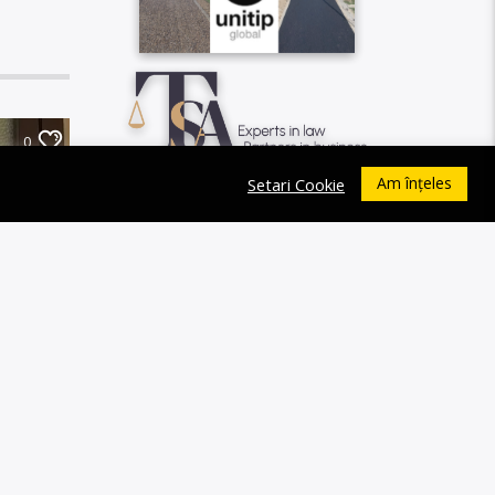
0
Am înțeles
Setari Cookie