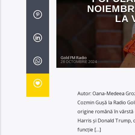
NOIEMBRI
LA 
Gold FM Radio
28 OCTOMBRIE 2024
Autor: Oana-Medeea Groza
Cozmin Gușă la Radio Gol
origine română în vârstă d
Harris și Donald Trump, cu
funcție […]