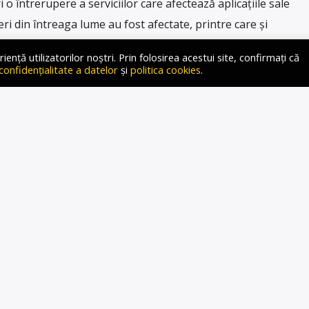
 o întrerupere a serviciilor care afectează aplicațiile sale
ri din întreaga lume au fost afectate, printre care și
i companii de telecomunicații, potrivit CNN și Sky News. O
ță utilizatorilor noștri. Prin folosirea acestui site, confirmați că
at haos pe întreaga planetă. Această cădere a afectat
 confidențialitate a datelor
și
politica cookies
.
e, băncile sau diverse aplicații […]