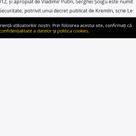
012, și apropiat de Vladimir Putin, Serghei Șoigu este numit
Securitate, potrivit unui decret publicat de Kremlin, scrie Le
a Statului Major al Rusiei. Ministrul rus al
ță utilizatorilor noștri. Prin folosirea acestui site, confirmați că
aflat în funcție din 2012, a fost demis într-o remaniere
 confidențialitate a datelor
și
politica cookies
.
zile după învestirea […]