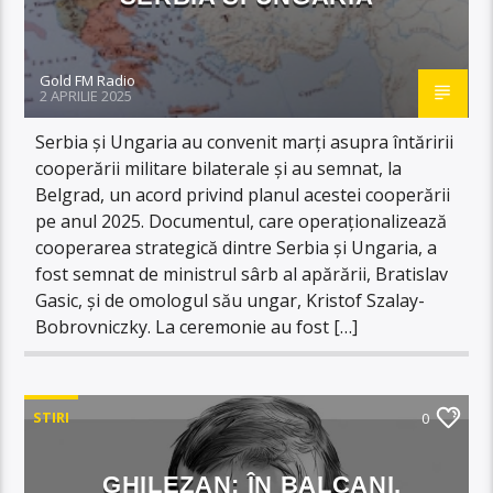
Gold FM Radio
2 APRILIE 2025
Serbia şi Ungaria au convenit marţi asupra întăririi
cooperării militare bilaterale şi au semnat, la
Belgrad, un acord privind planul acestei cooperării
pe anul 2025. Documentul, care operaţionalizează
cooperarea strategică dintre Serbia şi Ungaria, a
fost semnat de ministrul sârb al apărării, Bratislav
Gasic, şi de omologul său ungar, Kristof Szalay-
Bobrovniczky. La ceremonie au fost […]
STIRI
0
GHILEZAN: ÎN BALCANI,