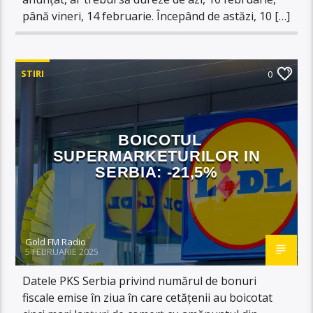
până vineri, 14 februarie. Începând de astăzi, 10 […]
STIRI
0
BOICOTUL
SUPERMARKETURILOR IN
SERBIA: -21,5%
Gold FM Radio
5 FEBRUARIE 2025
Datele PKS Serbia privind numărul de bonuri
fiscale emise în ziua în care cetățenii au boicotat