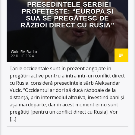
PREȘEDINTELE SERBIEI
PROFEȚEȘTE: “EUROPA ȘI
SUA SE PREGĂTESC DE
RĂZBOI DIRECT CU RUSIA”
Gold FM Radio
22 IULIE 2024
Ţările occidentale sunt în prezent angajate în
pregătiri active pentru a intra într-un conflict direct
cu Rusia, consideră preşedintele sârb Aleksandar
Vucic. “Occidentul ar dori să ducă războaie de la
distanţă, prin intermediul altcuiva, investind bani şi
aşa mai departe, dar în acest moment ei nu sunt
pregătiţi [pentru un conflict direct cu Rusia]. Vor
[…]