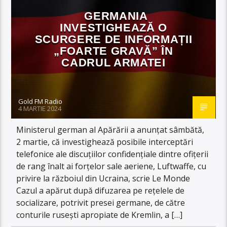
GERMANIA
INVESTIGHEAZĂ O
SCURGERE DE INFORMAȚII
„FOARTE GRAVĂ” ÎN
CADRUL ARMATEI
Gold FM Radio
4 MARTIE 2024
Ministerul german al Apărării a anunțat sâmbătă,
2 martie, că investighează posibile interceptări
telefonice ale discuțiilor confidențiale dintre ofițerii
de rang înalt ai forțelor sale aeriene, Luftwaffe, cu
privire la războiul din Ucraina, scrie Le Monde
Cazul a apărut după difuzarea pe rețelele de
socializare, potrivit presei germane, de către
conturile rusești apropiate de Kremlin, a […]