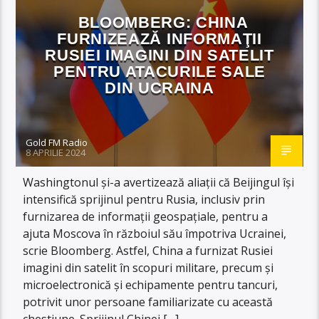
BLOOMBERG: CHINA
FURNIZEAZĂ INFORMAŢII
RUSIEI IMAGINI DIN SATELIT
PENTRU ATACURILE SALE
DIN UCRAINA
Gold FM Radio
8 APRILIE 2024
Washingtonul şi-a avertizează aliaţii că Beijingul îşi
intensifică sprijinul pentru Rusia, inclusiv prin
furnizarea de informaţii geospaţiale, pentru a
ajuta Moscova în războiul său împotriva Ucrainei,
scrie Bloomberg. Astfel, China a furnizat Rusiei
imagini din satelit în scopuri militare, precum şi
microelectronică şi echipamente pentru tancuri,
potrivit unor persoane familiarizate cu această
chestiune. Sprijinul Chinei […]