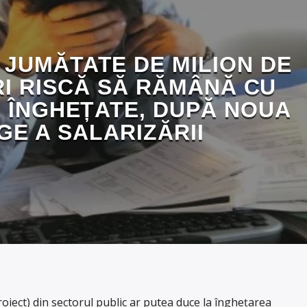
JUMĂTATE DE MILION DE
I RISCĂ SĂ RĂMÂNĂ CU
E ÎNGHEȚATE, DUPĂ NOUA
GE A SALARIZĂRII
roiect) din sectorul public ar putea duce la înghețarea