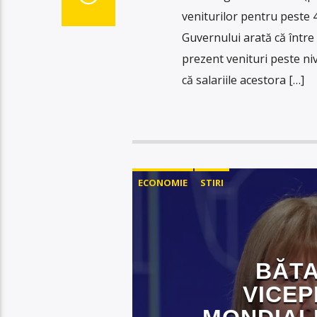
veniturilor pentru peste 4
Guvernului arată că între 
prezent venituri peste niv
că salariile acestora […]
ECONOMIE
STIRI
BĂTA
VICEP