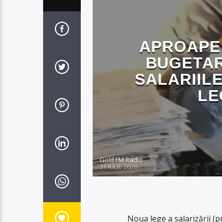
APROAPE 
BUGETAR
SALARIIL
LE
Gold FM Radio
21 IULIE 2026
Noua lege a salarizării (p