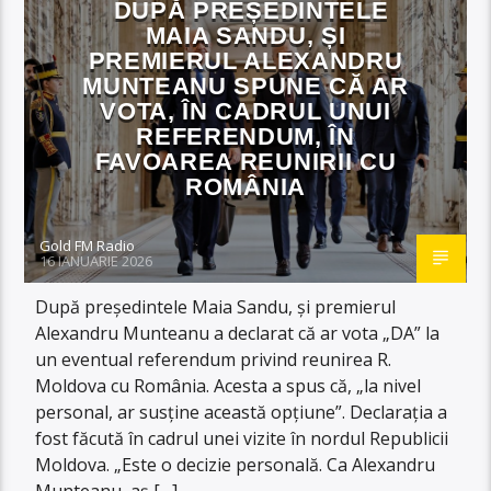
DUPĂ PREȘEDINTELE
MAIA SANDU, ȘI
PREMIERUL ALEXANDRU
MUNTEANU SPUNE CĂ AR
VOTA, ÎN CADRUL UNUI
REFERENDUM, ÎN
FAVOAREA REUNIRII CU
ROMÂNIA
Gold FM Radio
16 IANUARIE 2026
După președintele Maia Sandu, și premierul
Alexandru Munteanu a declarat că ar vota „DA” la
un eventual referendum privind reunirea R.
Moldova cu România. Acesta a spus că, „la nivel
personal, ar susține această opțiune”. Declarația a
fost făcută în cadrul unei vizite în nordul Republicii
Moldova. „Este o decizie personală. Ca Alexandru
Munteanu, aș […]