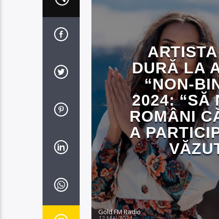
ARTISTA
DURĂ LA 
“NON-BI
2024: “SĂ 
ROMÂNI C
A PARTICI
VĂZUT
Gold FM Radio
12 MAI 2024