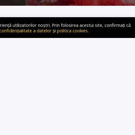
ță utilizatorilor noștri. Prin folosirea acestui site, confirmați că
 confidențialitate a datelor
și
politica cookies
.
oc finala concursului muzical Eurovision 2024, găzduit anul
 Malmö. Au participat în finală 26 de țări: Suedia, Ucraina,
da (eliminată), Israel, Lituania, Spania, Estonia, Irlanda,
nit, Norvegia, Italia, Serbia, Finlanda, Portugalia, Armenia,
roația, Georgia, Franța și Austria. […]