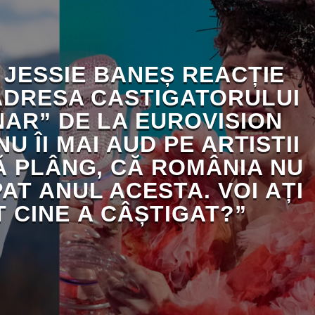
 JESSIE BANEȘ REACȚIE
ADRESA CASTIGATORULUI
NAR” DE LA EUROVISION
NU ÎI MAI AUD PE ARTISTII
Ă PLÂNG, CĂ ROMÂNIA NU
PAT ANUL ACESTA. VOI AȚI
 CINE A CÂȘTIGAT?”