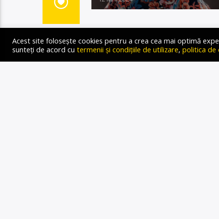
Acest site folosește cookies pentru a crea cea mai optimă experien
sunteți de acord cu
termenii și condițiile de utilizare
,
politica de
În acest weekend a avut l
acesta de Suedia, la Arena
Germania, Luxemburg, Olan
Letonia, Grecia, Regatul U
Cipru, Elveția, Slovenia, C