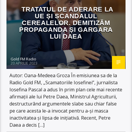
TRATATUL DE ADERARE LA
UE ȘI SCANDALUL
CEREALELOR. DEMITIZĂM
PROPAGANDA ȘI GARGARA
LUI DAEA
Gold FM Radio
20 APRILIE 2023
Autor: Oana-Medeea Groza În emisiunea sa de la
Radio Gold FM, „Scamatoriile Iosefinei”, jurnalista
Iosefina Pascal a adus în prim plan cele mai recente
afirmații ale lui Petre Daea, Ministrul Agriculturii,
destructurând argumentele slabe sau chiar false
pe care acesta le-a invocat pentru a-și masca
inactivitatea și lipsa de inițiativă. Recent, Petre
Daea a decis […]