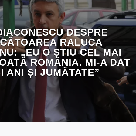
DIACONESCU DESPRE
ECĂTOAREA RALUCA
U: „EU O ȘTIU CEL MAI
TOATĂ ROMÂNIA. MI-A DAT
I ANI ȘI JUMĂTATE”