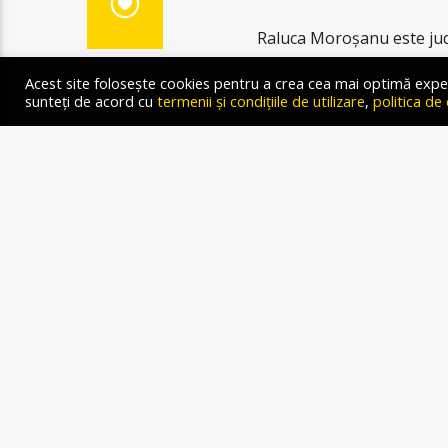
Raluca Moroșanu este jude
martie 2015, a decis conda
Acest site folosește cookies pentru a crea cea mai optimă experien
închisoare cu executare, 
sunteți de acord cu
termenii și condițiile de utilizare
,
politica de
activitate în presa scrisă
din cameră, am […]