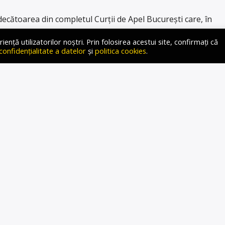
cătoarea din completul Curții de Apel București care, în
mnarea lui Dan Diaconescu la cinci ani și șase luni de
ță utilizatorilor noștri. Prin folosirea acestui site, confirmați că
alături de o pedeapsă complementară ce îi interzicea orice
 confidențialitate a datelor
și
politica cookies
.
 sau audio-video. „Treceam prin fața televizorului de la mine